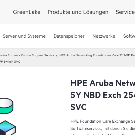
GreenLake
Produkte und Lösungen
Service
Server und Systeme
Datenspeicher
Netzwerke
Soft
ware Software Combo Support Service
HPE Aruba Networking Foundational Care 5Y NBD E
FP Switch SVC
HPE Aruba Netwo
5Y NBD Exch 25
SVC
HPE Foundation Care Exchange Ser
Softwareservices, mit denen Sie die