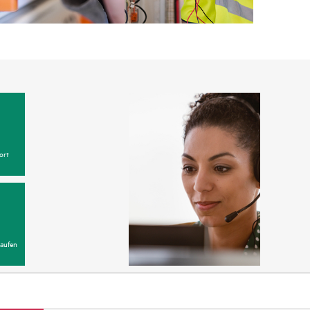
ort
aufen