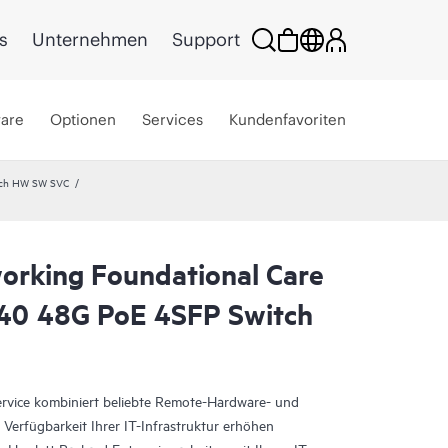
s
Unternehmen
Support
ware
Optionen
Services
Kundenfavoriten
xch HW SW SVC
rking Foundational Care
40 48G PoE 4SFP Switch
vice kombiniert beliebte Remote-Hardware- und
 Verfügbarkeit Ihrer IT-Infrastruktur erhöhen