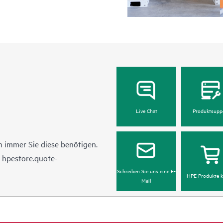
Live Chat
Produktsupp
 immer Sie diese benötigen.
n
hpestore.quote-
Schreiben Sie uns eine E-
HPE Produkte k
Mail