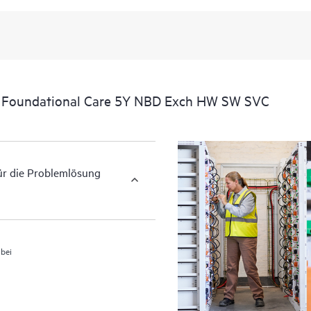
Darüber hinaus bietet HPE Foundat
zugehörige Produkt- und Supportin
kommerziell verfügbare, wichtige I
g Foundational Care 5Y NBD Exch HW SW SVC
für die Problemlösung
 bei