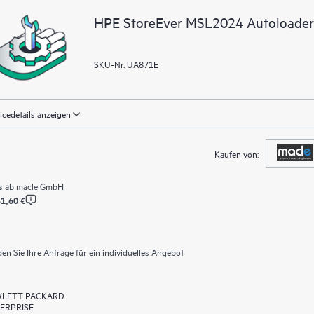
HPE StoreEver MSL2024 Autoloader I
SKU-Nr. UA871E
icedetails anzeigen
Kaufen von:
s ab
macle GmbH
1,60 €
en Sie Ihre Anfrage für ein individuelles Angebot
LETT PACKARD
ERPRISE