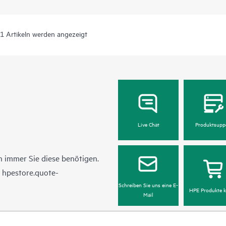
 1 Artikeln werden angezeigt
Live Chat
Produktsupp
 immer Sie diese benötigen.
n
hpestore.quote-
Schreiben Sie uns eine E-
HPE Produkte k
Mail