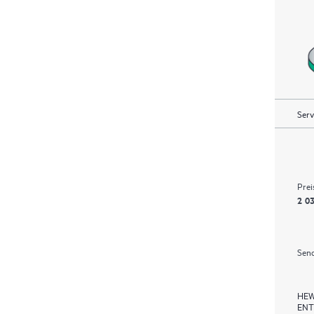
Serv
Prei
2 03
Send
HEW
ENT