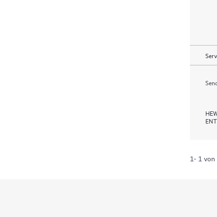
Serv
Send
HEW
ENT
1- 1 von