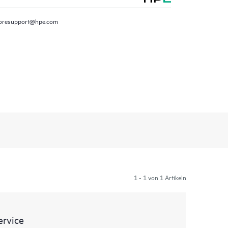
oresupport@hpe.com
1 - 1 von 1 Artikeln
rvice