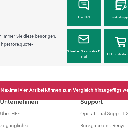
Live Chat
Produktsupp
 immer Sie diese benötigen.
n
hpestore.quote-
Schreiben Sie uns eine E-
HPE Produkte k
Mail
Maximal vier Artikel können zum Vergleich hinzugefügt w
Unternehmen
Support
Über HPE
Operational Support 
Zugänglichkeit
Rückgabe und Recycl