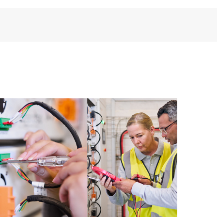
dem die Updates vom ursprünglichen
stellt wurden.
ion Care elektronischen Zugriff auf zugehörige
 sodass jeder Ihrer IT-Mitarbeiter kommerziell
 finden kann. Bei Produkten anderer Anbieter ist der
eilige Anbieter diese Informationen zur Verfügung
- und Betriebsanforderungen aus einer Reihe von
n.
oundation Care: Die nachstehend aufgeführten HPE
duktabhängig. HPE stellt die Hardware-
 Hardwareprodukte und die Software-
 Softwareprodukte bereit.
eiten für Hardware-Support gelten für abgedeckte
fenster und Reaktionszeiten für Software-Support