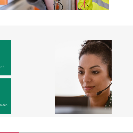
odukte.
nster ist örtlich verschieden. Nicht alle Produkte
 Wenden Sie sich an eine örtliche HPE
s zu Serviceverfügbarkeit und berechtigten
zeitraum können Vorfälle bei der abgedeckten
, über ein Web-Portal (sofern lokal verfügbar) oder
ort
fe der elektronischen HPE Remote-Supportlösung rund
en.
are abgedeckt sind, bietet HPE drei unterschiedliche
ce
aufen
ice
ce