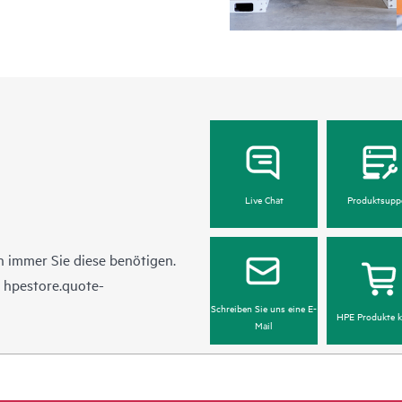
gelten für abgedeckte Softwarepr
Die Verfügbarkeit der Abdeckungsfe
sind für diesen Service berechtigt.
Vertriebsniederlassung, um Nähere
Produkten zu erfahren.
Unabhängig von Ihrem Abdeckungs
Hardware oder Software telefonisch
Live Chat
Produktsupp
als automatisches Ereignis mithil
um die Uhr an HPE gemeldet werd
 immer Sie diese benötigen.
Für Produkte, die mit Foundation C
n
hpestore.quote-
Service-Level an:
Schreiben Sie uns eine E-
• HPE Foundation Care NBD Servi
HPE Produkte k
Mail
• HPE Foundation Care 24x7 Serv
• HPE Foundation Care CTR Servi