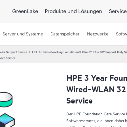
GreenLake
Produkte und Lösungen
Service
Server und Systeme
Datenspeicher
Netzwerke
Soft
ware Support Service
HPE Aruba Networking Foundational Care 3Y 24x7 SW Support Only S
are Service
HPE 3 Year Foun
Wired‑WLAN 32 
Service
Der HPE Foundation Care Service
Softwareservices, die Ihnen dabei h