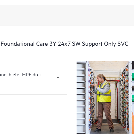
von HPE unterstützt werden, nach
Softwareanbieter zur Verfügung ge
Darüber hinaus bietet HPE Foundat
Produkt- und Supportinformationen,
verfügbare, wichtige Informationen
 Foundational Care 3Y 24x7 SW Support Only SVC
Zugriff davon abhängig, ob der jew
stellt.
Sie können gemäß Ihren Geschäfts
ind, bietet HPE drei
reaktiven Support-Level auswähle
Service-Level-Optionen für HPE F
Foundation Care Optionen sind pro
Supportleistungen für abgedeckte
Supportleistungen für abgedeckte
Abdeckungsfenster und Reaktionsz
Hardwareprodukte, und Abdeckungs