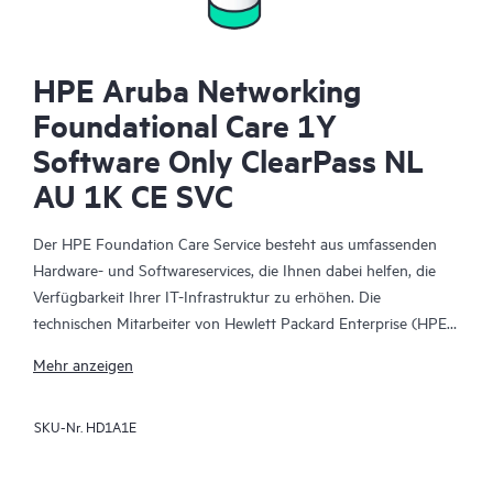
HPE Aruba Networking
Foundational Care 1Y
Software Only ClearPass NL
AU 1K CE SVC
Der HPE Foundation Care Service besteht aus umfassenden
Hardware- und Softwareservices, die Ihnen dabei helfen, die
Verfügbarkeit Ihrer IT-Infrastruktur zu erhöhen. Die
technischen Mitarbeiter von Hewlett Packard Enterprise (HPE)
arbeiten mit Ihrem IT-Team zusammen, um Sie bei der
Mehr anzeigen
Behebung von Hardware- und Softwareproblemen zu
unterstützen, die bei HPE Produkten und den Produkten
SKU-Nr.
HD1A1E
ausgewählter anderer Anbieter auftreten.
Für Hardwareprodukte, die durch HPE Foundation Care