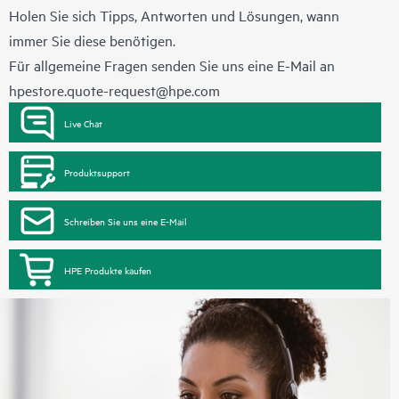
HPE drei unterschiedliche Service-Level an:
Holen Sie sich Tipps, Antworten und Lösungen, wann
• HPE Foundation Care NBD Service
immer Sie diese benötigen.
• HPE Foundation Care 24x7 Service
Für allgemeine Fragen senden Sie uns eine E-Mail an
• HPE Foundation Care CTR Service
hpestore.quote-request@hpe.com
Live Chat
Produktsupport
Schreiben Sie uns eine E-Mail
HPE Produkte kaufen