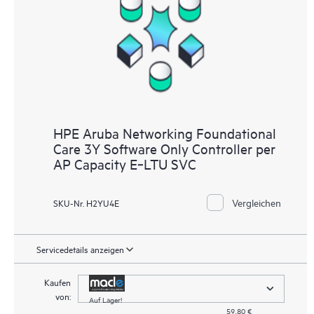
Zugriff auf zugehörige Produkt- und Supportinformationen,
sodass jeder Ihrer IT-Mitarbeiter kommerziell verfügbare,
wichtige Informationen finden kann. Bei Produkten anderer
Anbieter ist der Zugriff davon abhängig, ob der jeweilige
Anbieter diese Informationen zur Verfügung stellt.
Sie können gemäß Ihren Geschäfts- und
Betriebsanforderungen aus einer Reihe von reaktiven Support-
HPE Aruba Networking Foundational
Level auswählen.
Care 3Y Software Only Controller per
AP Capacity E‑LTU SVC
Service-Level-Optionen für HPE Foundation Care: Die
nachstehend aufgeführten HPE Foundation Care Optionen
Vergleichen
SKU-Nr. H2YU4E
sind produktabhängig. HPE stellt die Hardware-
Supportleistungen für abgedeckte Hardwareprodukte und die
Software-Supportleistungen für abgedeckte Softwareprodukte
Servicedetails anzeigen
bereit.
Kaufen
Abdeckungsfenster und Reaktionszeiten für Hardware-Support
von:
Auf Lager!
gelten für abgedeckte Hardwareprodukte, und
59,80 €