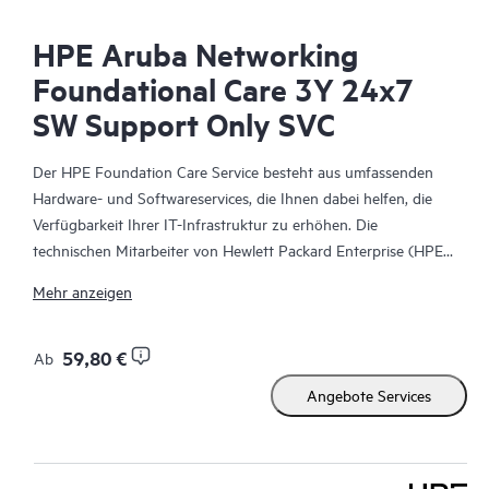
HPE Aruba Networking
Foundational Care 3Y 24x7
SW Support Only SVC
Der HPE Foundation Care Service besteht aus umfassenden
Hardware- und Softwareservices, die Ihnen dabei helfen, die
Verfügbarkeit Ihrer IT-Infrastruktur zu erhöhen. Die
technischen Mitarbeiter von Hewlett Packard Enterprise (HPE)
arbeiten mit Ihrem IT-Team zusammen, um Sie bei der
Mehr anzeigen
Behebung von Hardware- und Softwareproblemen zu
unterstützen, die bei HPE Produkten und den Produkten
ausgewählter anderer Anbieter auftreten.
59,80 €
Ab
Angebote Services
Für Hardwareprodukte, die durch HPE Foundation Care
abgedeckt sind, umfasst der Service Remote-Diagnose und
Remote-Support sowie die Hardwarereparatur vor Ort, wenn
dies zur Behebung eines Problems erforderlich ist. Bei