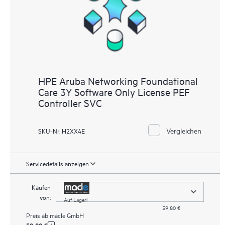
• HPE Foundation Care CTR Service
HPE Aruba Networking Foundational
Care 3Y Software Only License PEF
Controller SVC
Vergleichen
SKU-Nr. H2XX4E
Servicedetails anzeigen
Kaufen
von:
Auf Lager!
59,80 €
Preis ab
macle GmbH