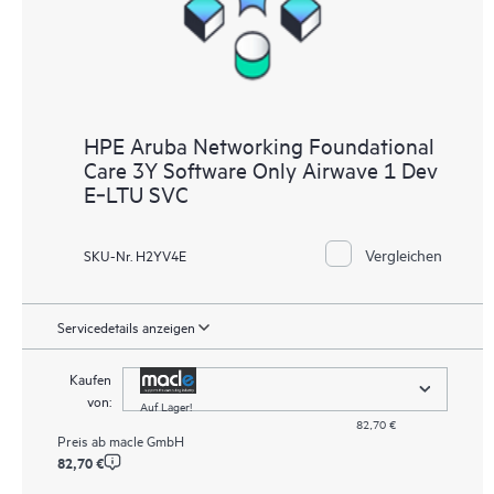
HPE Aruba Networking Foundational
Care 3Y Software Only Airwave 1 Dev
E‑LTU SVC
Vergleichen
SKU-Nr. H2YV4E
Servicedetails anzeigen
Kaufen
von:
Auf Lager!
82,70 €
Preis ab
macle GmbH
82,70 €