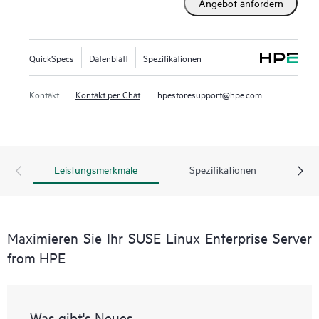
Angebot anfordern
Kerngeschäfts bereitstellen, sichere Netzwerke ermöglichen
und das Management ihrer heterogenen IT-Infrastruktur
vereinfachen, wodurch Effizienz und Wert gesteigert
QuickSpecs
Datenblatt
Spezifikationen
werden.
Kontakt
Kontakt per Chat
hpestoresupport@hpe.com
Leistungsmerkmale
Spezifikationen
Maximieren Sie Ihr SUSE Linux Enterprise Server
from HPE
Was gibt's Neues