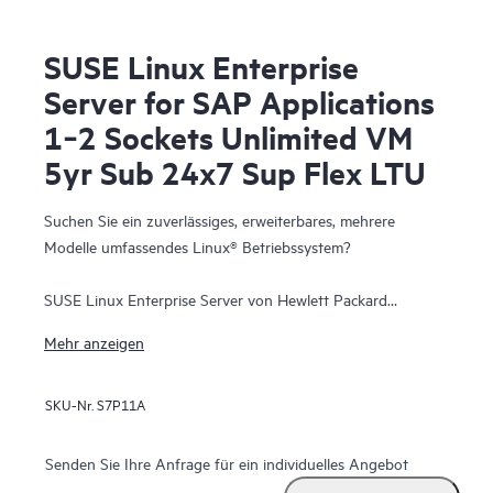
SUSE Linux Enterprise
Server for SAP Applications
1‑2 Sockets Unlimited VM
5yr Sub 24x7 Sup Flex LTU
Suchen Sie ein zuverlässiges, erweiterbares, mehrere
Modelle umfassendes Linux® Betriebssystem?
SUSE Linux Enterprise Server von Hewlett Packard
Enterprise ist ein äußerst zuverlässiges, skalierbares und
Mehr anzeigen
sicheres Serverbetriebssystem für geschäftskritische
Workloads in physischen und virtuellen Umgebungen.
SKU-Nr.
S7P11A
Dabei handelt es sich um eine erschwingliche, interoperable
und überschaubare Open-Source-Basis. Unternehmen
Senden Sie Ihre Anfrage für ein individuelles Angebot
können damit kosteneffizient Leistungen im Bereich ihres