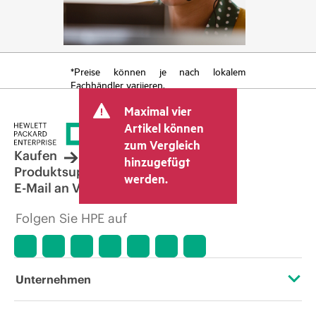
*Preise können je nach lokalem
Fachhändler variieren.
Maximal vier
Artikel können
zum Vergleich
Kaufen
hinzugefügt
Produktsupport
werden.
E-Mail an Vertrieb
Folgen Sie HPE auf
Unternehmen
Über HPE