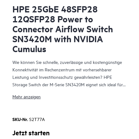
HPE 25GbE 48SFP28
12QSFP28 Power to
Connector Airflow Switch
SN3420M with NVIDIA
Cumulus
Wie können Sie schnelle, zuverlässige und kostengünstige
Konnektivität im Rechenzentrum mit vorhersehbarer
Leistung und Investitionsschutz gewährleisten? HPE
Storage Switch der M-Serie SN3420M eignet sich ideal für
moderne Server- und Datenspeichernetzwerke.
Mehr anzeigen
Unterstützung von Portgeschwindigkeiten von 1, 10, 25,
40, 50 und 100 GbE, Bereitstellung vorhersagbarer
Leistung und keine Paketverluste auch bei schnellen
SKU-Nr.
S2T77A
Übertragungen für alle Ports und Paketgrößen. Sie sind für
Datenspeicher optimiert, haben ein effizientes Design und
Jetzt starten
bieten Leistung der Enterprise-Klasse bei attraktiver