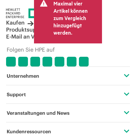
Maximal vier
Artikel können
zum Vergleich
Kaufen
hinzugefügt
Produktsupport
werden.
E-Mail an Vertrieb
Folgen Sie HPE auf
Unternehmen
Über HPE
Support
Zugänglichkeit (Produkte/Services)
Operational Support Services
Veranstaltungen und News
Stellenangebote
Rückgabe und Recycling von Produkten
Veranstaltungen
Kundenressourcen
Unternehmensverantwortung