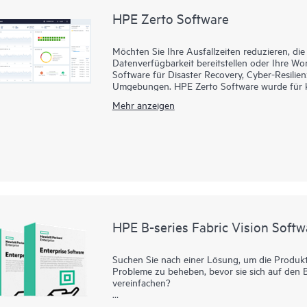
HPE Zerto Software
Möchten Sie Ihre Ausfallzeiten reduzieren, d
Datenverfügbarkeit bereitstellen oder Ihre Wo
Software für Disaster Recovery, Cyber-Resilien
Umgebungen. HPE Zerto Software wurde für ko
und stellt sicher, dass Unternehmen sich schn
Mehr anzeigen
Datenverluste auf Sekunden beschränkt bleibe
HPE Zerto unterstützt eine breite Palette v
Clouds wie AWS® und Microsoft Azure®. Die Plat
die Komplexität der Datensicherung vereinf
Daten über verschiedene Infrastrukturen hinwe
HPE B-series Fabric Vision Softw
Suchen Sie nach einer Lösung, um die Produk
Probleme zu beheben, bevor sie sich auf den 
vereinfachen?
Die HPE Fabric Vision Software der B-Serie fü