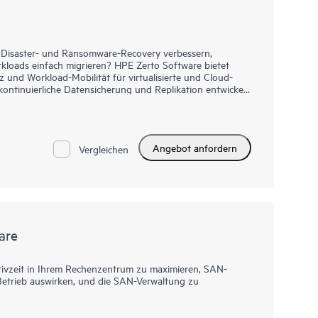
ie Disaster- und Ransomware-Recovery verbessern,
rkloads einfach migrieren? HPE Zerto Software bietet
z und Workload-Mobilität für virtualisierte und Cloud-
ntinuierliche Datensicherung und Replikation entwickelt
ell erholen können, wobei Ausfallzeiten auf Minuten und
n.
on IT-Umgebungen, darunter VMware®, Hyper-V® und Public
tform bietet eine einheitliche, skalierbare Lösung, die
Angebot anfordern
acht und es Unternehmen ermöglicht, Anwendungen und
Vergleichen
g nahtlos zu sichern und wiederherzustellen.
are
tivzeit in Ihrem Rechenzentrum zu maximieren, SAN-
Betrieb auswirken, und die SAN-Verwaltung zu
r HPE Switches und Directors der B-Serie bietet