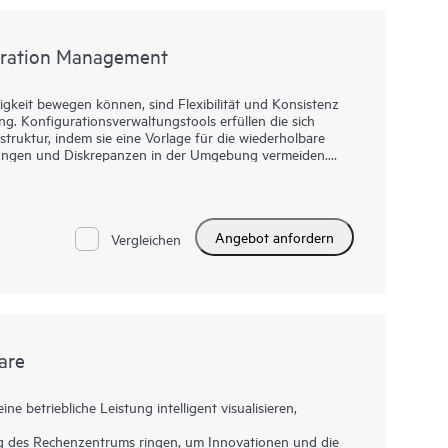
eibt.
guration Management
keit bewegen können, sind Flexibilität und Konsistenz
g. Konfigurationsverwaltungstools erfüllen die sich
truktur, indem sie eine Vorlage für die wiederholbare
chungen und Diskrepanzen in der Umgebung vermeiden.
nd Verwaltung ermöglichen es beliebten
pet und Ansible, Speicher als programmierbare Ressource
elf-Service-Speichern wird die Barriere zwischen
miniert. HPE Storage Toolkits für die Konfiguration und
Angebot anfordern
hef oder das HPE Nimble Playbook für Ansible bieten
Vergleichen
icherverwaltungsaufgaben und eliminieren so
fgaben.
are
e betriebliche Leistung intelligent visualisieren,
 des Rechenzentrums ringen, um Innovationen und die