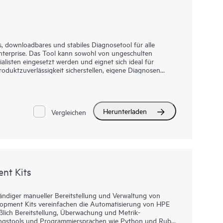
s, downloadbares und stabiles Diagnosetool für alle
terprise. Das Tool kann sowohl von ungeschulten
listen eingesetzt werden und eignet sich ideal für
Produktzuverlässigkeit sicherstellen, eigene Diagnosen
blemen mit den Bandgeräten erzielen möchten. HPE
es, Prüfungen des Gerätebetriebs, Fehleranalysen und
. Performance-Tools unterstützen beim Beseitigen von
ation wird vor gängigen Hostproblemen gewarnt.
Herunterladen
n mit dem Support von Hewlett Packard Enterprise
Vergleichen
orttickets generiert und per E-Mail versendet werden.
 Behebung der meisten Geräteprobleme. Daher wird
d vor dem Anruf einen Test zur Gerätebewertung
nt Kits
wändiger manueller Bereitstellung und Verwaltung von
opment Kits vereinfachen die Automatisierung von HPE
lich Bereitstellung, Überwachung und Metrik-
tungstools und Programmiersprachen wie Python und Ruby.