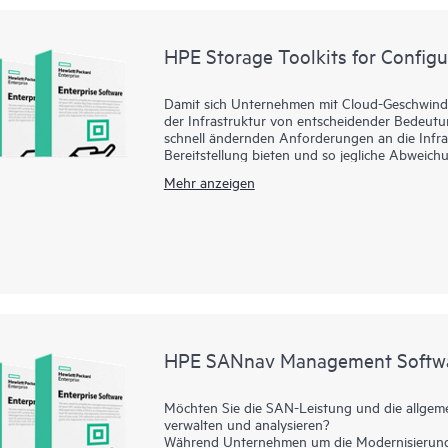
strategische, umsatzgenerierende Initiativen bl
HPE Storage Toolkits for Confi
Damit sich Unternehmen mit Cloud-Geschwindig
der Infrastruktur von entscheidender Bedeutun
schnell ändernden Anforderungen an die Infras
Bereitstellung bieten und so jegliche Abwei
HPE Storage Toolkits für die Konfiguration u
Mehr anzeigen
Konfigurationsverwaltungstools wie Chef, Pup
zu behandeln. Durch die Automatisierung von S
Entwicklern und dem operativen Betrieb so eli
Verwaltung wie das HPE 3PAR Cookbook für C
Blueprints zum Automatisieren komplexer Spe
zeitintensive und fehlerträchtige manuelle Au
HPE SANnav Management Softw
Möchten Sie die SAN-Leistung und die allgemein
verwalten und analysieren?
Während Unternehmen um die Modernisierung