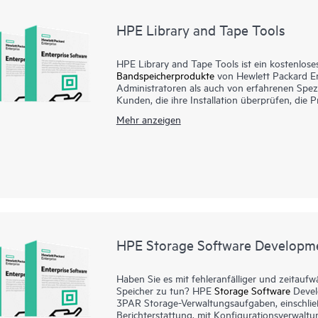
HPE Library and Tape Tools
HPE Library and Tape Tools ist ein kostenlose
Bandspeicherprodukte
von Hewlett Packard En
Administratoren als auch von erfahrenen Spezia
Kunden, die ihre Installation überprüfen, die 
durchführen und schnellere Lösungen bei Pro
Mehr anzeigen
Library and Tape Tools führt Firmware-Upgrad
eine Reihe von Dienstprogrammfunktionen aus
Engpässen. Bei Prüfungen der Systemkonfigur
Darüber hinaus wird eine nahtlose Integratio
bereitgestellt, indem Testergebnisse und Supp
Unser Support-Desk nutzt dieses Produkt zur
empfohlen, ein Supportticket zu erstellen un
durchzuführen.
HPE Storage Software Developme
Haben Sie es mit fehleranfälliger und zeitauf
Speicher zu tun? HPE
Storage Software
Devel
3PAR Storage-Verwaltungsaufgaben, einschließ
Berichterstattung, mit Konfigurationsverwal