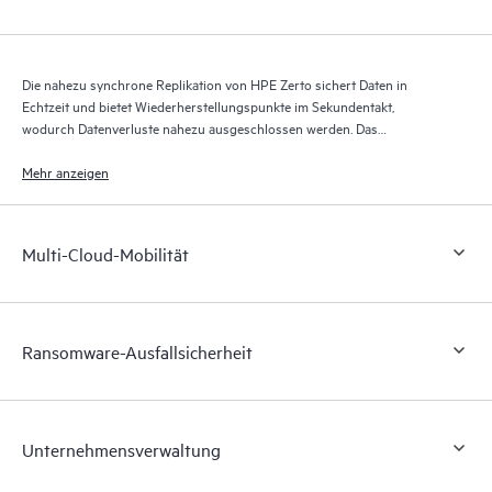
Die nahezu synchrone Replikation von HPE Zerto sichert Daten in
Echtzeit und bietet Wiederherstellungspunkte im Sekundentakt,
wodurch Datenverluste nahezu ausgeschlossen werden. Das
Wiederherstellungsjournal von HPE Zerto speichert über bis zu 30 Tage
Tausende von Wiederherstellungspunkten und ermöglicht so eine
Mehr anzeigen
granulare, flexible Wiederherstellung.
Multi-Cloud-Mobilität
Ransomware-Ausfallsicherheit
Unternehmensverwaltung