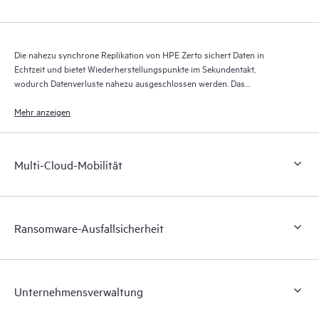
Die nahezu synchrone Replikation von HPE Zerto sichert Daten in
Echtzeit und bietet Wiederherstellungspunkte im Sekundentakt,
wodurch Datenverluste nahezu ausgeschlossen werden. Das
Wiederherstellungsjournal von HPE Zerto speichert über bis zu 30 Tage
Tausende von Wiederherstellungspunkten und ermöglicht so eine
Mehr anzeigen
granulare, flexible Wiederherstellung.
Multi-Cloud-Mobilität
Ransomware-Ausfallsicherheit
Unternehmensverwaltung