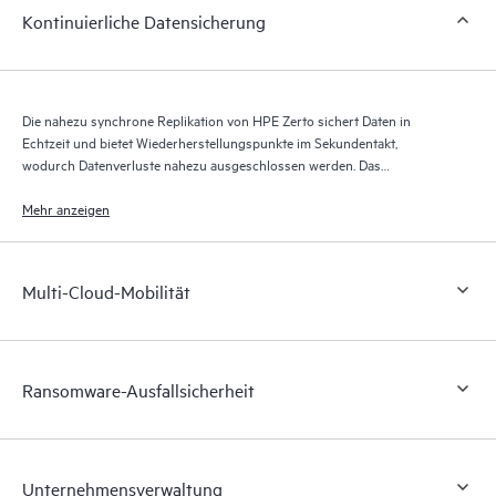
Kontinuierliche Datensicherung
Die nahezu synchrone Replikation von HPE Zerto sichert Daten in
Echtzeit und bietet Wiederherstellungspunkte im Sekundentakt,
wodurch Datenverluste nahezu ausgeschlossen werden. Das
Wiederherstellungsjournal von HPE Zerto speichert über bis zu 30 Tage
Tausende von Wiederherstellungspunkten und ermöglicht so eine
Mehr anzeigen
granulare, flexible Wiederherstellung.
Multi-Cloud-Mobilität
Ransomware-Ausfallsicherheit
Unternehmensverwaltung