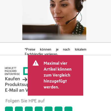
*Preise können je nach lokalem
Fachhändler variieren.
Maximal vier
Artikel können
zum Vergleich
Kaufen
hinzugefügt
Produktsupport
werden.
E-Mail an Vertrieb
Folgen Sie HPE auf