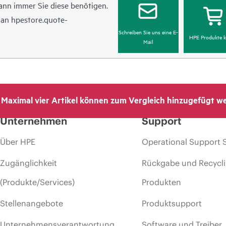
ann immer Sie diese benötigen.
l an
hpestore.quote-
Schreiben Sie uns eine E-
HPE Produkte k
Mail
Maximal vier Artikel können zum Vergleich hinzugefügt w
Unternehmen
Support
Über HPE
Operational Support 
Zugänglichkeit
Rückgabe und Recycl
(Produkte/Services)
Produkten
Stellenangebote
Produktsupport
Unternehmensverantwortung
Software und Treiber