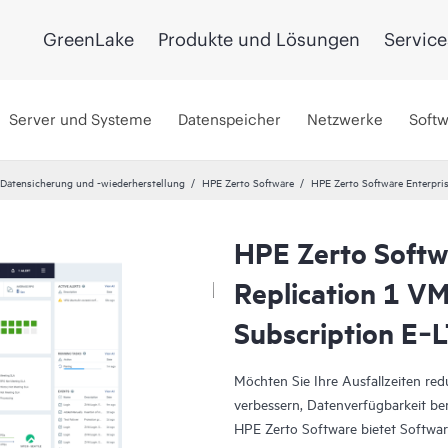
GreenLake
Produkte und Lösungen
Service
Server und Systeme
Datenspeicher
Netzwerke
Soft
 Datensicherung und -wiederherstellung
HPE Zerto Software
HPE Zerto Software Enterpri
HPE Zerto Softw
Replication 1 V
Subscription E‑
Möchten Sie Ihre Ausfallzeiten re
verbessern, Datenverfügbarkeit ber
HPE Zerto Software bietet Software