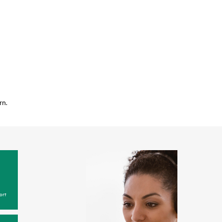
rn.
ort