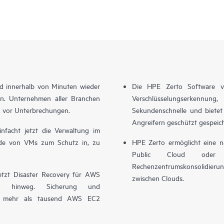
ud innerhalb von Minuten wieder
Die HPE Zerto Software ve
en. Unternehmen aller Branchen
Verschlüsselungserkennu
z vor Unterbrechungen.
Sekundenschnelle und bietet 
Angreifern geschützt gespeic
facht jetzt die Verwaltung im
de von VMs zum Schutz in, zu
HPE Zerto ermöglicht eine na
Public Cloud oder z
Rechenzentrumskonsolidier
etzt Disaster Recovery für AWS
zwischen Clouds.
en hinweg. Sicherung und
auf mehr als tausend AWS EC2