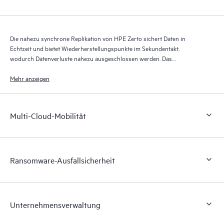
Die nahezu synchrone Replikation von HPE Zerto sichert Daten in
Echtzeit und bietet Wiederherstellungspunkte im Sekundentakt,
wodurch Datenverluste nahezu ausgeschlossen werden. Das
Wiederherstellungsjournal von HPE Zerto speichert über bis zu 30 Tage
Tausende von Wiederherstellungspunkten und ermöglicht so eine
Mehr anzeigen
granulare, flexible Wiederherstellung.
Multi-Cloud-Mobilität
Ransomware-Ausfallsicherheit
Unternehmensverwaltung