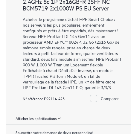
2.4GHz 8c 1P 2x16GB‑R 2SFF NC
BCM5719 2x1000W PS EU Server
Achetez le programme d’achat HPE Smart Choice :
nos serveurs les plus populaires, entièrement
configurés et prêts à être expédiés, dès maintenant !
Serveur HPE ProLiant DL145 Gen11 avec un
processeur AMD EPYC™ 8024P, 32 Go (2x16 Go) de
mémoire simple rangée, prise en charge de deux
lecteurs à petit facteur de forme, quatre ventilateurs
standard, deux kits module alim secteur HPE ProLiant
900 W-1 000 W Titanium Logement flexible
Enfichable à chaud Débit d’air inversé, un module
TPM (Trusted Platform Module), un kit de
verrouillage de la façade HPE, un kit de filtre cadre
HPE ProLiant DL145 Gen11 FIO, garantie 3/3/3
Comparer
N° référence P92114-425
Afficher les spécifications
Soumettre votre demande de devis personnalisé