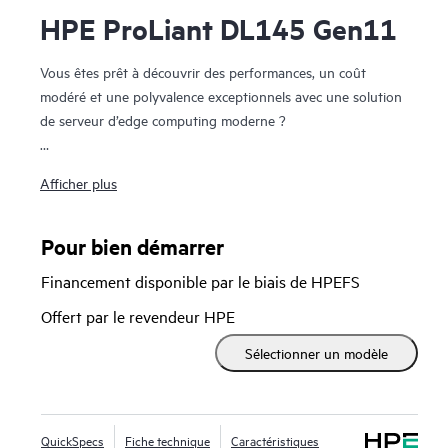
HPE ProLiant DL145 Gen11
Vous êtes prêt à découvrir des performances, un coût
modéré et une polyvalence exceptionnels avec une solution
de serveur d’edge computing moderne ?
Le serveur HPE ProLiant DL145 Gen11 est un serveur edge
Afficher plus
computing robuste, à processeur unique, dans un format
2U, conçu pour répondre aux besoins de la vente au détail,
de la fabrication, des télécommunications et de divers autres
Pour bien démarrer
secteurs. Avec sa conception soignée, son tarif abordable et
Financement disponible par le biais de HPEFS
son fonctionnement silencieux, il offre une alternative
convaincante aux serveurs traditionnels.
Offert par le revendeur HPE
Sélectionner un modèle
Optimisé par une architecture AMD® EPYC™ 8005 Zen5 de
5e génération, ce serveur fournit jusqu’à 84 cœurs
économes en énergie. Vitesse PCIe Gen5 et stockage EDSFF
haute performance. Il peut fonctionner en continu à des
QuickSpecs
Fiche technique
Caractéristiques