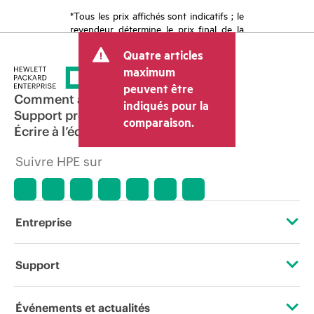
*Tous les prix affichés sont indicatifs ; le
revendeur détermine le prix final de la
transaction et peut inclure d’autres frais
Quatre articles
tels que la TVA ou les taxes sur la vente
et les frais d’expédition. Le prix de la
maximum
transaction déterminé par le revendeur
peuvent être
peut varier par rapport à d’autres
Comment acheter
indiqués pour la
revendeurs et au prix indicatif affiché.
Support produit
comparaison.
Les prix indicatifs peuvent inclure des
Écrire à l’équipe commerciale
offres promotionnelles limitées dans le
temps. HPE se réserve le droit d’ajuster
Suivre HPE sur
les prix à tout moment pour diverses
raisons, notamment, mais sans s’y limiter,
l’évolution des conditions du marché,
l’arrêt d’un produit, la disponibilité
restreinte d’un produit, la fin d’une
Entreprise
période de promotion et des erreurs
dans les publicités.
À propos de HPE
Support
Accessibilité
Services d’assistance opérationnelle (OSS)
Événements et actualités