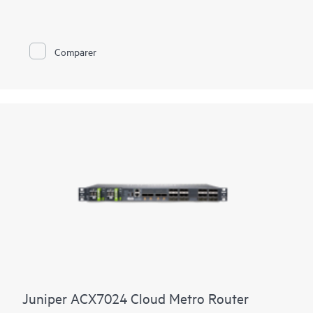
l’agrégation métropolitains, les grandes entreprises et les cas
d’utilisation résidentiels nécessitant des plateformes
hautement flexibles (1 GbE à 400GbE), compactes (29 cm de
profondeur), 3U, multiservices et multienvironnementales. Que
Comparer
les exigences de votre réseau dépendent de la température ou
soient à grande échelle, l’ACX7348 classé pour la température
industrielle (I-Temp) ou la mémoire adressable de contenu
ternaire externe (eTCAM) classée pour la température étendue
(E-Temp) ACX7332 peut répondre à vos besoins Cloud Metro
actuels et futurs.
Le silicium de nouvelle génération offre un débit de 2,4 Tbit/s,
un ensemble complet de fonctionnalités, une densité
exceptionnelle de 50GbE (32 ports en 3U) et la sécurité de
contrôle d’accès aux médias (MACsec) avec prise en charge à
toutes les vitesses de ports (1 GbE à 400GbE). Combinez ces
fonctionnalités de base avec une évolutivité exceptionnelle et
une configuration de port hautement flexible et évolutive. Les
opérateurs sont équipés pour faire évoluer les protocoles et
les fonctionnalités du réseau à leur propre rythme.
Juniper ACX7024 Cloud Metro Router