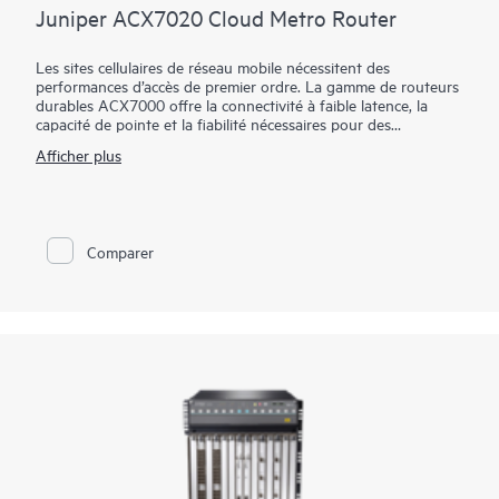
Juniper ACX7020 Cloud Metro Router
Les sites cellulaires de réseau mobile nécessitent des
performances d’accès de premier ordre. La gamme de routeurs
durables ACX7000 offre la connectivité à faible latence, la
capacité de pointe et la fiabilité nécessaires pour des
communications 4G, 5G et au-delà optimales.
Afficher plus
L'ACX7020 est une plateforme hautes performances
respectueuse de l'environnement qui offre un débit de 100
Gbit/s dans un format 1U. Il propose quatre ports 1/10/25GbE
multi-débits et 16 ports 1/10GbE conçus pour faire évoluer les
Comparer
services métro cloud.
L'ACX7020 est certifié MEF 3.0 et idéal pour les applications
d'accès métropolitain basées sur le réseau optique passif
(PON) et les technologies connexes. Optimisé par Junos OS
Evolved et Juniper Paragon Automation, il offre des
fonctionnalités avancées telles que le routage de segment
(SR), SRv6, MPLS, EVPN et la programmabilité avancée, le
découpage du réseau et la télémétrie.