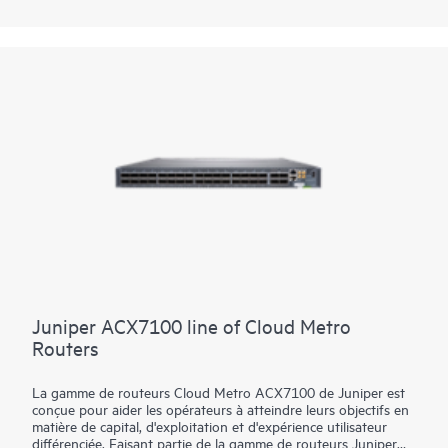
Il existe une grande capacité pour s’adapter à la croissance des
services, à l’expansion du cloud et aux applications hyperscaler.
Optimisé par Junos OS Evolved, le routeur prend en charge
des fonctionnalités avancées telles que le routage de segments
(SR), SRv6, MPLS, EVPN-VXLAN, la programmabilité avancée,
le découpage du réseau et la télémétrie. Juniper Paragon
Automation optimise les opérations réseau et offre des
services différenciés.
Juniper ACX7100 line of Cloud Metro
Routers
La gamme de routeurs Cloud Metro ACX7100 de Juniper est
conçue pour aider les opérateurs à atteindre leurs objectifs en
matière de capital, d'exploitation et d'expérience utilisateur
différenciée. Faisant partie de la gamme de routeurs Juniper