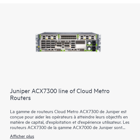
Juniper ACX7300 line of Cloud Metro
Routers
La gamme de routeurs Cloud Metro ACX7300 de Juniper est
conçue pour aider les opérateurs à atteindre leurs objectifs en
matière de capital, d'exploitation et d'expérience utilisateur. Les
routeurs ACX7300 de la gamme ACX7000 de Juniper sont
prêts pour la 4G/5G, l'Internet des objets (IoT) et les
Afficher plus
applications basées sur le cloud. Ils sont conçus pour l’accès et