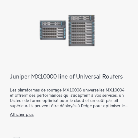
Juniper MX10000 line of Universal Routers
Les plateformes de routage MX10008 universelles MX10004
et offrent des performances qui s’adaptent à vos services, un
facteur de forme optimisé pour le cloud et un coût par bit
supérieur. Ils peuvent être déployés à l’edge pour optimiser les
environnements de mobilité convergée, d’IoT, d’entreprise et
Afficher plus
de câbles, et peuvent également être utilisés dans les
architectures de périphérie multiservices et de cœur convergé.
Ils prennent en charge les routeurs de commutation
d’étiquettes (LSR), la périphérie des fournisseurs, l’appairage
Internet et les applications backbone pour les déploiements