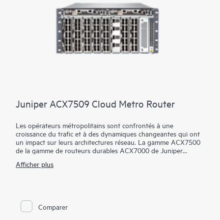
montantes fixes (QSFP-28) 100GbE supplémentaires sont
disponibles pour prendre en charge l’évolutivité.
Juniper ACX7509 Cloud Metro Router
Les opérateurs métropolitains sont confrontés à une
croissance du trafic et à des dynamiques changeantes qui ont
un impact sur leurs architectures réseau. La gamme ACX7500
de la gamme de routeurs durables ACX7000 de Juniper
répond à de nouvelles exigences avec une densité de ports,
Afficher plus
une évolutivité et une efficacité élevées.
L'ACX7509, qui fait partie de la gamme ACX7500, fournit un
débit de 4,8 Tbit/s dans une plateforme modulaire 5 U à haute
disponibilité, idéale pour les réseaux de fournisseurs de
services, de grandes entreprises et de datacenters. Il offre une
Comparer
flexibilité de port de 1GbE-to-400GbE avec une utilisation
illimitée d’émetteurs-récepteurs ZR/ZR+ haute puissance.