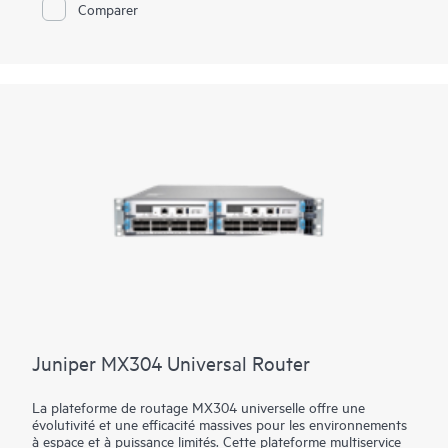
Comparer
nationaux ou régionaux.
Optimisé par le silicium Trio, il s’MX10004adapte à 38,4 Tbit/s
dans 7 RU et à un débit de 76,8 Tbit/MX10008s dans 13 RU
avec une capacité suffisante pour la protection des
investissements à long terme. Ils offrent également une
programmabilité quasi infinie du plan de données, vous
donnant la liberté de mettre en œuvre de nouvelles
innovations réseau.
Juniper MX304 Universal Router
La plateforme de routage MX304 universelle offre une
évolutivité et une efficacité massives pour les environnements
à espace et à puissance limités. Cette plateforme multiservice