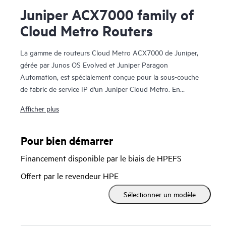
Juniper ACX7000 family of
Cloud Metro Routers
La gamme de routeurs Cloud Metro ACX7000 de Juniper,
gérée par Junos OS Evolved et Juniper Paragon
Automation, est spécialement conçue pour la sous-couche
de fabric de service IP d'un Juniper Cloud Metro. En
exploitant les chipsets les plus rapides du secteur, le
Afficher plus
portefeuille offre un équilibre unique et innovant entre
conception, technologies et capacités de plateforme de
pointe pour fournir le portefeuille de routage le plus
Pour bien démarrer
durable et le plus performant du secteur. La gamme de
Financement disponible par le biais de HPEFS
routeurs Cloud Metro ACX7000 de Juniper offre une large
gamme de routeurs multiservices fixes, fixes et modulaires
Offert par le revendeur HPE
(y compris des options respectueuses de l'environnement)
Sélectionner un modèle
offrant des vitesses de port natives de 1GbE à 400GbE, une
prise en charge ZR/ZR+ haute puissance, des options de
câbles de dérivation pour des déploiements de vitesse de