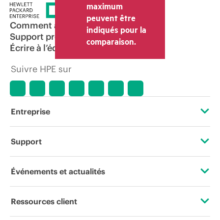
et les frais d’expédition. Le prix de la
maximum
transaction déterminé par le revendeur
peuvent être
peut varier par rapport à d’autres
Comment acheter
indiqués pour la
revendeurs et au prix indicatif affiché.
Support produit
comparaison.
Les prix indicatifs peuvent inclure des
Écrire à l’équipe commerciale
offres promotionnelles limitées dans le
temps. HPE se réserve le droit d’ajuster
Suivre HPE sur
les prix à tout moment pour diverses
raisons, notamment, mais sans s’y limiter,
l’évolution des conditions du marché,
l’arrêt d’un produit, la disponibilité
restreinte d’un produit, la fin d’une
Entreprise
période de promotion et des erreurs
dans les publicités.
À propos de HPE
Support
Accessibilité
Services d’assistance opérationnelle (OSS)
Événements et actualités
Carrières
Retour et recyclage de produits
Événements
Ressources client
Responsabilité d’entreprise
Support produit