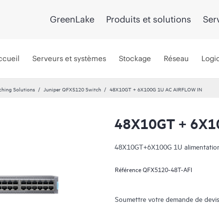
GreenLake
Produits et solutions
Ser
ccueil
Serveurs et systèmes
Stockage
Réseau
Logic
ching Solutions
Juniper QFX5120 Switch
48X10GT + 6X100G 1U AC AIRFLOW IN
48X10GT + 6X1
48X10GT+6X100G 1U alimentation 
Référence
QFX5120-48T-AFI
Soumettre votre demande de devis