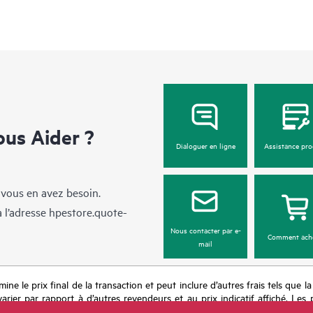
us Aider ?
Dialoguer en ligne
Assistance pro
 vous en avez besoin.
à l’adresse
hpestore.quote-
Nous contacter par e-
Comment ach
mail
mine le prix final de la transaction et peut inclure d’autres frais tels que l
rier par rapport à d’autres revendeurs et au prix indicatif affiché. Les 
 les prix à tout moment pour diverses raisons, notamment, mais sans s’y l