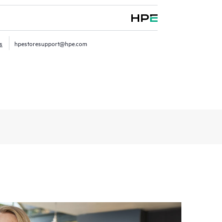
s
hpestoresupport@hpe.com