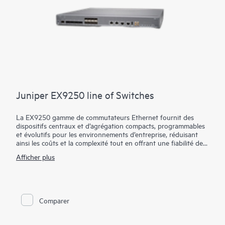
Juniper EX9250 line of Switches
La EX9250 gamme de commutateurs Ethernet fournit des
dispositifs centraux et d’agrégation compacts, programmables
et évolutifs pour les environnements d’entreprise, réduisant
ainsi les coûts et la complexité tout en offrant une fiabilité de
classe opérateur.
Afficher plus
Les commutateurs EX9250 permettent aux organisations de
déployer un cœur d’entreprise évolué, prenant en charge les
applications de couche 2 ou de couche 3 en combinant les
technologies VPN Ethernet (EVPN) et LAN extensible virtuel
Comparer
(VXLAN). L’utilisation de ces technologies ouvertes permet
aux entreprises de créer un réseau cohérent de bout en bout
sur des sites géographiquement dispersés, tout en tirant parti