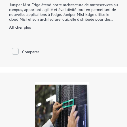
Juniper Mist Edge étend notre architecture de microservices au
campus, apportant agilité et évolutivité tout en permettant de
nouvelles applications à l'edge. Juniper Mist Edge utilise le
cloud Mist et son architecture logicielle distribuée pour des
opérations, une gestion, un dépannage et des analyses
Afficher plus
évolutifs et résilients, sans avoir besoin de contrôleurs sans fil
hérités.
Comparer