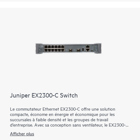
de politiques unifiées pour segmenter le trafic.
Juniper EX2300-C Switch
Le commutateur Ethernet EX2300-C offre une solution
compacte, économe en énergie et économique pour les
succursales à faible densité et les groupes de travail
d’entreprise. Avec sa conception sans ventilateur, le EX2300-C
est complètement silencieux, ce qui le rend idéal pour les
Afficher plus
déploiements de bureaux ouverts et les applications