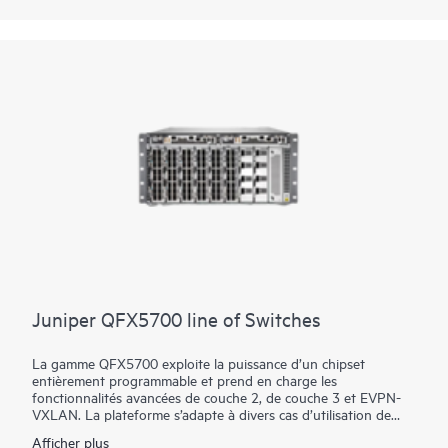
Gérez votre QFX10002 avec le logiciel de mise en réseau clé en
main Juniper Apstra basé sur l'intention, qui automatise
l'ensemble du cycle de vie du réseau pour simplifier la
conception, le déploiement et les opérations et fournit une
assurance en boucle fermée.
Juniper QFX5700 line of Switches
La gamme QFX5700 exploite la puissance d’un chipset
entièrement programmable et prend en charge les
fonctionnalités avancées de couche 2, de couche 3 et EVPN-
VXLAN. La plateforme s’adapte à divers cas d’utilisation de
datacenter, de fabric de campus, d’interconnexion de
Afficher plus
datacenter (DCI) et de connexion de cluster de pare-feu à