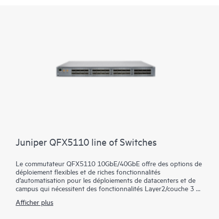
Juniper QFX5110 line of Switches
Le commutateur QFX5110 10GbE/40GbE offre des options de
déploiement flexibles et de riches fonctionnalités
d’automatisation pour les déploiements de datacenters et de
campus qui nécessitent des fonctionnalités Layer2/couche 3 à
faible latence et des fonctionnalités EVPN-VXLAN avancées. Il
Afficher plus
fournit des blocs de construction universels pour les
architectures standard telles que les fabrics spine-and-leaf.