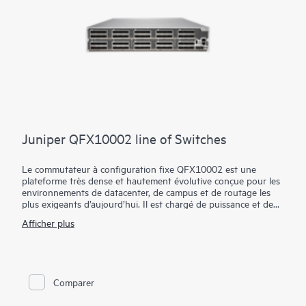
Juniper QFX10002 line of Switches
Le commutateur à configuration fixe QFX10002 est une
plateforme très dense et hautement évolutive conçue pour les
environnements de datacenter, de campus et de routage les
plus exigeants d’aujourd’hui. Il est chargé de puissance et de
fonctionnalité, le tout dans un format compact de 2 U.
Afficher plus
Grâce à nos Q5 ASIC personnalisés, le QFX10002 dispose d’un
tampon profond avec un cube de mémoire hybride (HMC)
pour absorber les pics de trafic réseau et réduire la latence des
applications. Il prend en charge les interfaces 10GbE, 40GbE et
100GbE sur la même plateforme, offrant la flexibilité nécessaire
Comparer
pour passer à une capacité réseau supérieure à mesure que les
demandes de trafic augmentent.