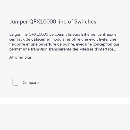
Juniper QFX10000 line of Switches
La gamme QFX10000 de commutateurs Ethernet centraux et
centraux de datacenter modulaires offre une évolutivité, une
flexibilité et une ouverture de pointe, avec une conception qui
permet une transition transparente des vitesses d’interface
10GbE et 40GbE vers 100GbE dans les déploiements de
Afficher plus
datacenters et de campus. Ces commutateurs hautes
performances et prospectifs sont conçus pour aider les
opérateurs de cloud et de datacenter à extraire le maximum de
valeur et d’intelligence de leur infrastructure réseau dans
l’avenir.
Comparer