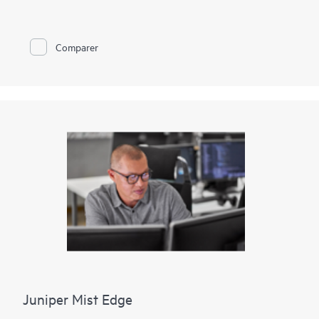
commerciales telles que dans les magasins de détail. Les ports
d’accès sont disponibles avec et sans IEEE 802.3af Power over
Ethernet (PoE) ou 802.3at PoE+ pour alimenter les appareils
réseau connectés.
Comparer
Le EX2300-C est prêt pour le cloud et compatible ZTP, vous
pouvez donc l'intégrer, le configurer et le gérer avec Juniper
Wired Assurance pour améliorer l'expérience des appareils
connectés. De plus, le cloud de la plateforme Mist rationalise le
déploiement et la gestion de votre fabric de campus, tandis
que Marvis AI simplifie les opérations et améliore la visibilité
sur les performances des appareils connectés. La prise en
charge de la technologie Virtual Chassis de Juniper permet
l'interconnexion de jusqu'à trois commutateurs EX2300-C avec
un quatrième commutateur EX Series compatible Virtual
Chassis, qui peut tous être géré ensemble comme un seul
appareil logique.
Juniper Mist Edge