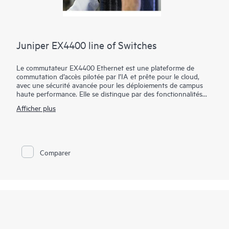
Juniper EX4400 line of Switches
Le commutateur EX4400 Ethernet est une plateforme de
commutation d’accès pilotée par l’IA et prête pour le cloud,
avec une sécurité avancée pour les déploiements de campus
haute performance. Elle se distingue par des fonctionnalités
telles que Power over Ethernet (PoE, PoE++), MACsec AES-
Afficher plus
256, la microsegmentation à l’aide de politiques basées sur des
groupes (GBP), EVPN-VXLAN vers la couche d’accès et la
télémétrie basée sur les flux.
Dans le cadre de l'infrastructure sous-jacente de Juniper Wired
Comparer
Assurance, le EX4400 est facile à intégrer, à configurer et à
gérer. Le cloud de la plateforme Mist rationalise le déploiement
et la gestion de votre fabric de campus, tandis que Marvis AI
simplifie les opérations et améliore la visibilité sur les
performances des appareils connectés.