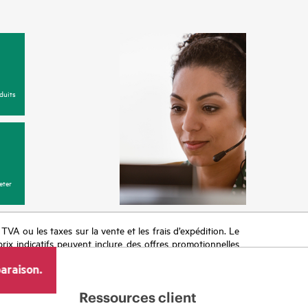
duits
eter
a TVA ou les taxes sur la vente et les frais d’expédition. Le
prix indicatifs peuvent inclure des offres promotionnelles
imiter, l’évolution des conditions du marché, l’arrêt d’un
araison.
Ressources client