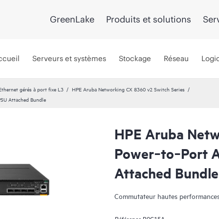
GreenLake
Produits et solutions
Ser
ccueil
Serveurs et systèmes
Stockage
Réseau
Logic
hernet gérés à port fixe L3
HPE Aruba Networking CX 8360 v2 Switch Series
PSU Attached Bundle
HPE Aruba Netw
Power‑to‑Port A
Attached Bundle
Commutateur hautes performances 
Référence
R9G15A