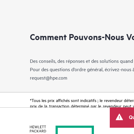
Comment Pouvons-Nous Vo
Des conseils, des réponses et des solutions quand
Pour des questions d’ordre général, écrivez-nous 
request@hpe.com
*Tous les prix affichés sont indicatifs ; le revendeur déter
prix de la transaction déterminé par le revendeur peut va
limitées dans le temps. HPE se réserve le droit d’ajuster
Qu
produit, la disponibilité restreinte d’un produit, la fin d