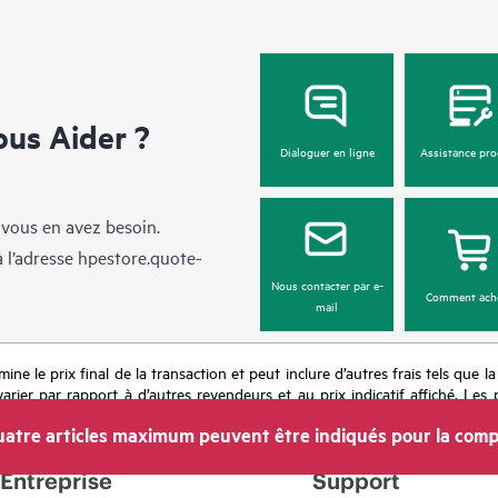
us Aider ?
Dialoguer en ligne
Assistance pro
 vous en avez besoin.
à l’adresse
hpestore.quote-
Nous contacter par e-
Comment ach
mail
mine le prix final de la transaction et peut inclure d’autres frais tels que l
rier par rapport à d’autres revendeurs et au prix indicatif affiché. Les 
 les prix à tout moment pour diverses raisons, notamment, mais sans s’y l
atre articles maximum peuvent être indiqués pour la comp
’une période de promotion et des erreurs dans les publicités.
Entreprise
Support