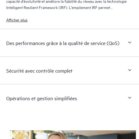
capacité d'évolutivité et améliore la fiabilité du réseau avec la technologie
Intelligent Resilient Framework (IRF). L'empilement IRF permet
l'utilisation de fabrics de commutation résilients virtuels, dans lesquels
deux commutateurs ou plus fonctionnent comme un seul commutateur
Afficher plus
L2 et routeur L3.
Des performances grâce à la qualité de service (QoS)
Sécurité avec contrôle complet
Opérations et gestion simplifiées