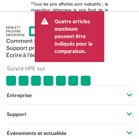
*Tous les prix affichés sont indicatifs ; le
revendeur détermine le prix final de la
transaction et peut inclure d’autres frais
Quatre articles
tels que la TVA ou les taxes sur la vente
et les frais d’expédition. Le prix de la
maximum
transaction déterminé par le revendeur
peuvent être
peut varier par rapport à d’autres
Comment acheter
indiqués pour la
revendeurs et au prix indicatif affiché.
Support produit
comparaison.
Les prix indicatifs peuvent inclure des
Écrire à l’équipe commerciale
offres promotionnelles limitées dans le
temps. HPE se réserve le droit d’ajuster
Suivre HPE sur
les prix à tout moment pour diverses
raisons, notamment, mais sans s’y limiter,
l’évolution des conditions du marché,
l’arrêt d’un produit, la disponibilité
restreinte d’un produit, la fin d’une
Entreprise
période de promotion et des erreurs
dans les publicités.
À propos de HPE
Support
Accessibilité
Services d’assistance opérationnelle (OSS)
Événements et actualités