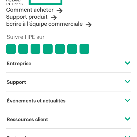
Comment acheter
Support produit
Écrire à l’équipe commerciale
Suivre HPE sur
Entreprise
À propos de HPE
Support
Accessibilité
Services d’assistance opérationnelle (OSS)
Événements et actualités
Carrières
Retour et recyclage de produits
Événements
Ressources client
Responsabilité d’entreprise
Support produit
HPE Discover
Nous contacter