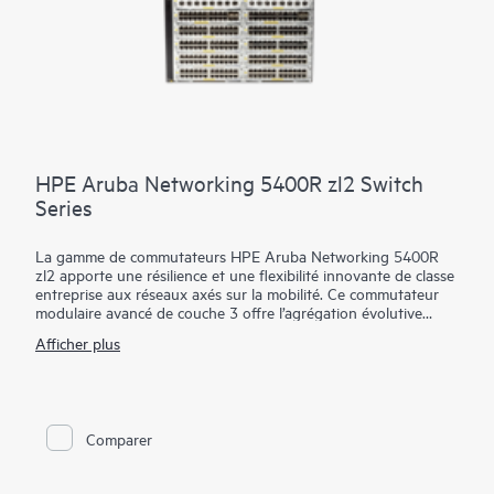
Removal) et la mise à jour logicielle en service (ISSU).
HPE Aruba Networking 5400R zl2 Switch
Series
La gamme de commutateurs HPE Aruba Networking 5400R
zl2 apporte une résilience et une flexibilité innovante de classe
entreprise aux réseaux axés sur la mobilité. Ce commutateur
modulaire avancé de couche 3 offre l’agrégation évolutive
grâce à des ports multi-gigabits
HPE Smart Rate
pour les
Afficher plus
appareils 802.11ac ultra-rapides, la segmentation dynamique,
la technologie d’empilage Virtual Switching Framework (VSF),
le basculement sans perturbation, le débit de ligne 40GbE ainsi
qu’une qualité de service et une sécurité robustes ; de plus, il
ne nécessite aucune licence logicielle. La gamme 5400R zl2 est
Comparer
simple à déployer et à gérer grâce à une sécurité avancée et à
des outils de
gestion réseau
comme HPE Aruba Networking
ClearPass Policy Manager, HPE Aruba Networking AirWave et