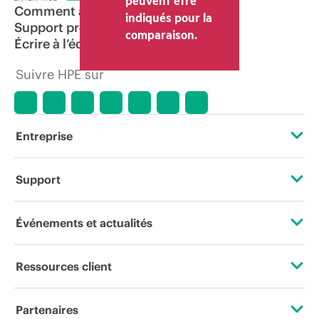
peuvent être
Comment acheter
indiqués pour la
Support produit
comparaison.
Écrire à l’équipe commerciale
Suivre HPE sur
Entreprise
À propos de HPE
Support
Accessibilité
Services d’assistance opérationnelle (OSS)
Événements et actualités
Carrières
Retour et recyclage de produits
Événements
Ressources client
Responsabilité d’entreprise
Support produit
HPE Discover
Nous contacter
HPE Labs
Partenaires
Logiciels et pilotes