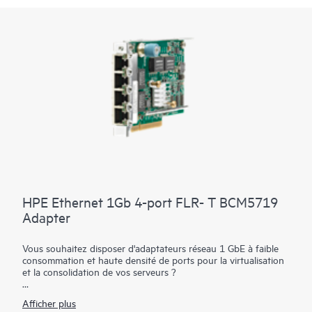
HPE Ethernet 1Gb 4-port FLR- T BCM5719
Adapter
Vous souhaitez disposer d'adaptateurs réseau 1 GbE à faible
consommation et haute densité de ports pour la virtualisation
et la consolidation de vos serveurs ?
L'adaptateur HPE Ethernet FLR-T BCM5719 1 Gb 4 ports
Afficher plus
pour certains serveurs ProLiant HPE au format rack propose la