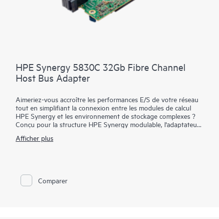
HPE Synergy 5830C 32Gb Fibre Channel
Host Bus Adapter
Aimeriez-vous accroître les performances E/S de votre réseau
tout en simplifiant la connexion entre les modules de calcul
HPE Synergy et les environnement de stockage complexes ?
Conçu pour la structure HPE Synergy modulable, l'adaptateur
bus hôte Fibre Channel HPE Synergy 5830C 32 Gb connecte
Afficher plus
les pôles de ressources de calcul de Synergy aux réseaux de
stockage des structures Fibre Channel (FC) natives
supérieures à 32 Gb. Il fournit une connectivité hautes
performances pour les modules Fibre Channel HPE Synergy
Virtual Connect et les modules de commutateur Fibre Channel
Comparer
Brocade®. HPE Synergy 5830C prend en charge des fonctions
avancées dans les domaines suivants : virtualisation, sécurité,
isolation à double port, gestion dynamique de l'alimentation
électrique et utilisation réduite des processeurs. Le processus
de provisionnement et de mise à jour de HPE Synergy 5830C