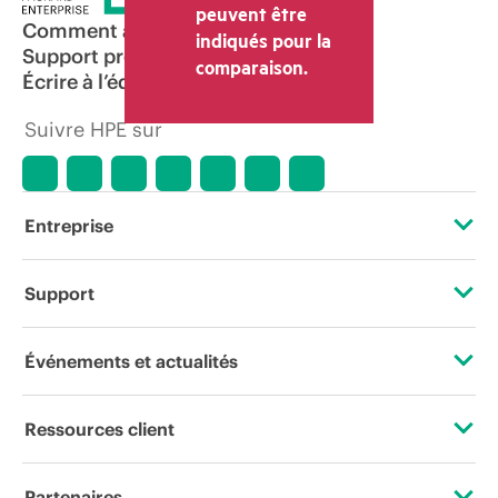
peuvent être
Comment acheter
indiqués pour la
Support produit
comparaison.
Écrire à l’équipe commerciale
Suivre HPE sur
Entreprise
À propos de HPE
Support
Accessibilité
Services d’assistance opérationnelle (OSS)
Événements et actualités
Carrières
Retour et recyclage de produits
Événements
Ressources client
Responsabilité d’entreprise
Support produit
HPE Discover
Nous contacter
HPE Labs
Partenaires