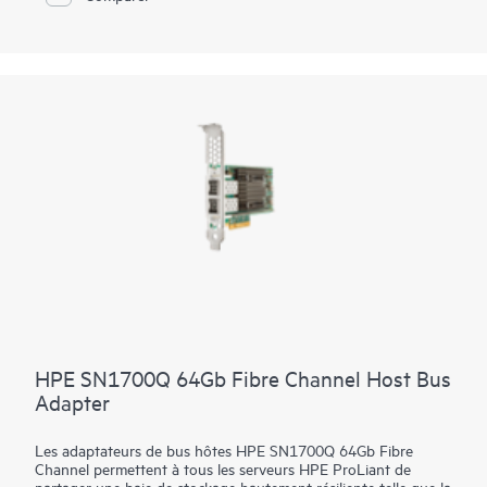
l'utilisation du processeur, augmente le nombre de machines
virtuelles (VM) placées sur chaque serveur et améliore
l'efficacité de l'évolutivité du cloud. Associé à la solution de
commutation Ethernet haute densité 50G HPE Synergy, cet
adaptateur offre un débit élevé et une faible latence pour
implémenter des réseaux intelligents et flexibles.
HPE SN1700Q 64Gb Fibre Channel Host Bus
Adapter
Les adaptateurs de bus hôtes HPE SN1700Q 64Gb Fibre
Channel permettent à tous les serveurs HPE ProLiant de
partager une baie de stockage hautement résiliente telle que la