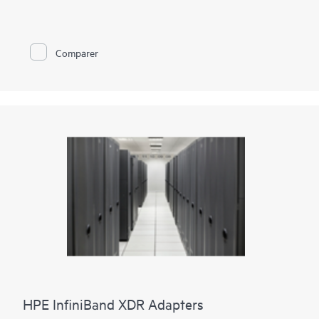
nouvelle génération d'intégration Ethernet, offrant une
solution monopuce dans un facteur de forme FlexibleLOM qui
offre la possibilité de mises à niveau futures vers des vitesses
de mise en réseau de 10 GbE. Il offre des performances de
Comparer
débit en ligne complètes sur tous les ports pour une faible
consommation d'énergie. L'adaptateur est idéal pour la
virtualisation, la sécurité, la consolidation des serveurs, la
segmentation réseau et d'autres applications nécessitant une
densité de ports et un débit maximaux. Le débit global total de
4 Gb répond parfaitement aux besoins des clients souhaitant
une large bande passante. L'adaptateur prend en charge des
fonctions de pointe comme une grande capacité de
déchargement d'envoi et de réception, la somme de contrôle et
la segmentation TCP, le marquage VLAN, MSI-X, les trames
étendues, l'IEEE 1588, HPE Sea of Sensors 3D et des
fonctions de virtualisation telles que VMware NetQueue et
Microsoft VMQ.
HPE InfiniBand XDR Adapters