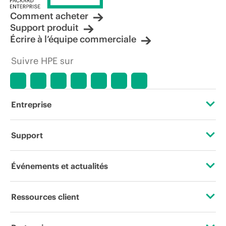
Comment acheter
Support produit
Écrire à l’équipe commerciale
Suivre HPE sur
Entreprise
À propos de HPE
Support
Accessibilité
Services d’assistance opérationnelle (OSS)
Événements et actualités
Carrières
Retour et recyclage de produits
Événements
Ressources client
Responsabilité d’entreprise
Support produit
HPE Discover
Nous contacter