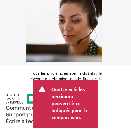
*Tous les prix affichés sont indicatifs ; le
revendeur détermine le prix final de la
transaction et peut inclure d’autres frais
Quatre articles
tels que la TVA ou les taxes sur la vente
et les frais d’expédition. Le prix de la
maximum
transaction déterminé par le revendeur
peuvent être
peut varier par rapport à d’autres
Comment acheter
indiqués pour la
revendeurs et au prix indicatif affiché.
Support produit
comparaison.
Les prix indicatifs peuvent inclure des
Écrire à l’équipe commerciale
offres promotionnelles limitées dans le
temps. HPE se réserve le droit d’ajuster