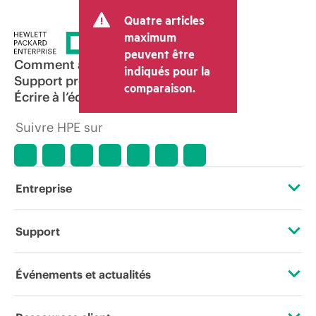
transaction et peut inclure d’autres frais
Quatre articles
tels que la TVA ou les taxes sur la vente
et les frais d’expédition. Le prix de la
maximum
transaction déterminé par le revendeur
peuvent être
peut varier par rapport à d’autres
Comment acheter
indiqués pour la
revendeurs et au prix indicatif affiché.
Support produit
comparaison.
Les prix indicatifs peuvent inclure des
Écrire à l’équipe commerciale
offres promotionnelles limitées dans le
temps. HPE se réserve le droit d’ajuster
Suivre HPE sur
les prix à tout moment pour diverses
raisons, notamment, mais sans s’y limiter,
l’évolution des conditions du marché,
l’arrêt d’un produit, la disponibilité
restreinte d’un produit, la fin d’une
Entreprise
période de promotion et des erreurs
dans les publicités.
À propos de HPE
Support
Accessibilité
Services d’assistance opérationnelle (OSS)
Événements et actualités
Carrières
Retour et recyclage de produits
Événements