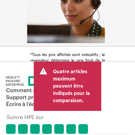
*Tous les prix affichés sont indicatifs ; le
revendeur détermine le prix final de la
transaction et peut inclure d’autres frais
Quatre articles
tels que la TVA ou les taxes sur la vente
et les frais d’expédition. Le prix de la
maximum
transaction déterminé par le revendeur
peuvent être
peut varier par rapport à d’autres
Comment acheter
indiqués pour la
revendeurs et au prix indicatif affiché.
Support produit
comparaison.
Les prix indicatifs peuvent inclure des
Écrire à l’équipe commerciale
offres promotionnelles limitées dans le
temps. HPE se réserve le droit d’ajuster
Suivre HPE sur
les prix à tout moment pour diverses
raisons, notamment, mais sans s’y limiter,
l’évolution des conditions du marché,
l’arrêt d’un produit, la disponibilité