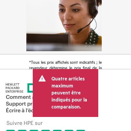
*Tous les prix affichés sont indicatifs ; le
revendeur détermine le prix final de la
transaction et peut inclure d’autres frais
Quatre articles
tels que la TVA ou les taxes sur la vente
et les frais d’expédition. Le prix de la
maximum
transaction déterminé par le revendeur
peuvent être
peut varier par rapport à d’autres
Comment acheter
indiqués pour la
revendeurs et au prix indicatif affiché.
Support produit
comparaison.
Les prix indicatifs peuvent inclure des
Écrire à l’équipe commerciale
offres promotionnelles limitées dans le
temps. HPE se réserve le droit d’ajuster
Suivre HPE sur
les prix à tout moment pour diverses
raisons, notamment, mais sans s’y limiter,