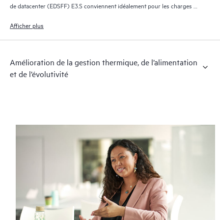
de datacenter (EDSFF) E3.S conviennent idéalement pour les charges de
travail gourmandes en données, pour le calcul cloud, l’IA, les réseaux
avec livraison de contenu ou le stockage orienté objet.
Afficher plus
Amélioration de la gestion thermique, de l’alimentation
et de l’évolutivité