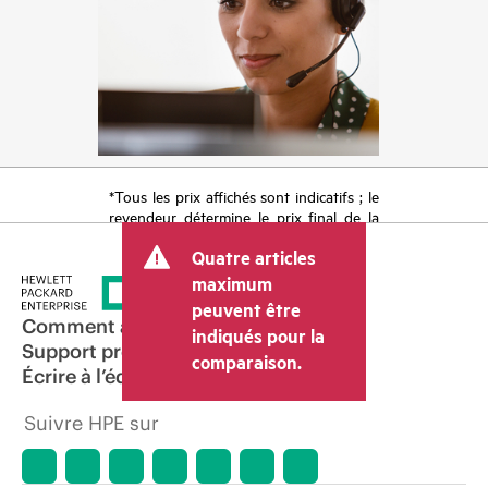
*Tous les prix affichés sont indicatifs ; le
revendeur détermine le prix final de la
transaction et peut inclure d’autres frais
Quatre articles
tels que la TVA ou les taxes sur la vente
et les frais d’expédition. Le prix de la
maximum
transaction déterminé par le revendeur
peuvent être
peut varier par rapport à d’autres
Comment acheter
indiqués pour la
revendeurs et au prix indicatif affiché.
Support produit
comparaison.
Les prix indicatifs peuvent inclure des
Écrire à l’équipe commerciale
offres promotionnelles limitées dans le
temps. HPE se réserve le droit d’ajuster
Suivre HPE sur
les prix à tout moment pour diverses
raisons, notamment, mais sans s’y limiter,
l’évolution des conditions du marché,
l’arrêt d’un produit, la disponibilité