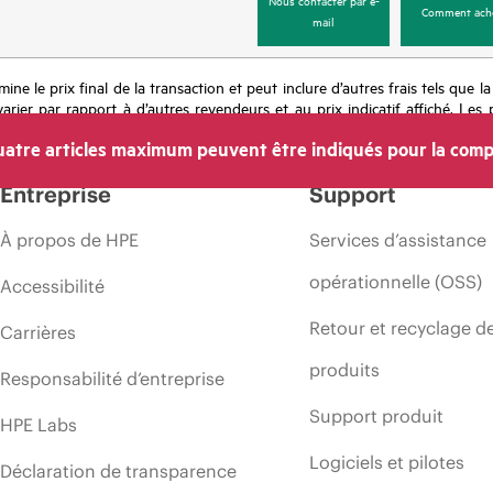
Nous contacter par e-
Comment ach
mail
mine le prix final de la transaction et peut inclure d’autres frais tels que l
rier par rapport à d’autres revendeurs et au prix indicatif affiché. Les 
 les prix à tout moment pour diverses raisons, notamment, mais sans s’y l
atre articles maximum peuvent être indiqués pour la comp
’une période de promotion et des erreurs dans les publicités.
Entreprise
Support
À propos de HPE
Services d’assistance
opérationnelle (OSS)
Accessibilité
Retour et recyclage d
Carrières
produits
Responsabilité d’entreprise
Support produit
HPE Labs
Logiciels et pilotes
Déclaration de transparence