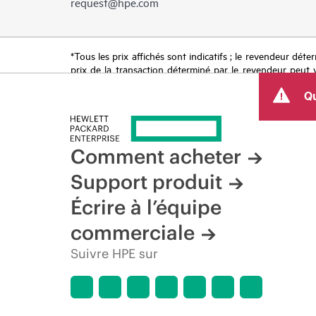
request@hpe.com
*Tous les prix affichés sont indicatifs ; le revendeur déter
prix de la transaction déterminé par le revendeur peut va
limitées dans le temps. HPE se réserve le droit d’ajuster
Qu
produit, la disponibilité restreinte d’un produit, la fin d
Comment acheter
Support produit
Écrire à l’équipe
commerciale
Suivre HPE sur