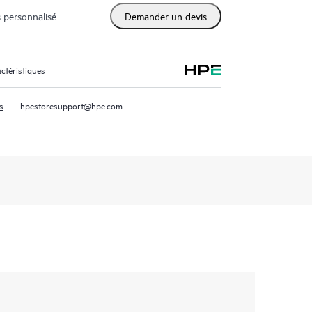
 personnalisé
Demander un devis
ctéristiques
s
hpestoresupport@hpe.com