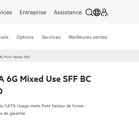
vices
Entreprise
Assistance
iels
Options
Services
Meilleures ventes
BC Multi Vendor SSD
 6G Mixed Use SFF BC
D
o SATA Usage mixte Petit facteur de forme -
ns de garantie