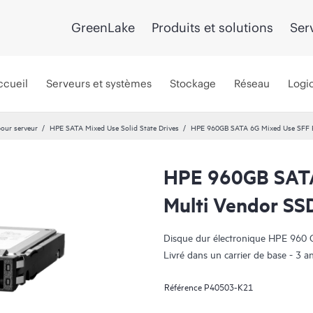
GreenLake
Produits et solutions
Ser
ccueil
Serveurs et systèmes
Stockage
Réseau
Logic
our serveur
HPE SATA Mixed Use Solid State Drives
HPE 960GB SATA 6G Mixed Use SFF 
HPE 960GB SATA
Multi Vendor SS
Disque dur électronique HPE 960 G
Livré dans un carrier de base - 3 a
Référence
P40503-K21