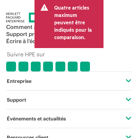
transaction et peut inclure d’autres frais
Quatre articles
tels que la TVA ou les taxes sur la vente
et les frais d’expédition. Le prix de la
maximum
transaction déterminé par le revendeur
peuvent être
peut varier par rapport à d’autres
Comment acheter
indiqués pour la
revendeurs et au prix indicatif affiché.
Support produit
comparaison.
Les prix indicatifs peuvent inclure des
Écrire à l’équipe commerciale
offres promotionnelles limitées dans le
temps. HPE se réserve le droit d’ajuster
Suivre HPE sur
les prix à tout moment pour diverses
raisons, notamment, mais sans s’y limiter,
l’évolution des conditions du marché,
l’arrêt d’un produit, la disponibilité
restreinte d’un produit, la fin d’une
Entreprise
période de promotion et des erreurs
dans les publicités.
À propos de HPE
Support
Accessibilité
Services d’assistance opérationnelle (OSS)
Événements et actualités
Carrières
Retour et recyclage de produits
Événements
Ressources client