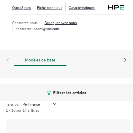
SSD grâce à l’outil HPE SmartSSD Wear Gauge qui permet
QuickSpecs
Fiche technique
Caractéristiques
de déterminer si des lecteurs présentent des risques de
défaillance.
Contactez-nous
Dialoguer avec nous
hpestoresupport@hpe.com
Modèles de base
Filtrer les articles
Trier par :
1 - 10 sur 14 articles