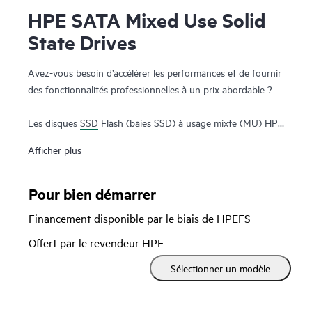
HPE SATA Mixed Use Solid
State Drives
Avez-vous besoin d’accélérer les performances et de fournir
des fonctionnalités professionnelles à un prix abordable ?
Les disques
SSD
Flash (baies SSD) à usage mixte (MU) HPE
SATA offrent des fonctionnalités professionnelles à un prix
Afficher plus
abordable. Les baies SSD à usage mixte HPE SATA sont
conçues pour améliorer les performances et l’endurance des
applications nécessitant un mélange plus équilibré de
Pour bien démarrer
performances IOPS de lecture et d’écriture aléatoires
Financement disponible par le biais de HPEFS
élevées, telles que les bases de données, la virtualisation, le
cloud computing et les applications transactionnelles. Le
Offert par le revendeur HPE
micrologiciel à signature numérique HPE empêche les accès
Sélectionner un modèle
non autorisés à vos données en garantissant que le
micrologiciel du lecteur provient d’une source fiable. Vous
pouvez également surveiller la durée de vie de vos baies