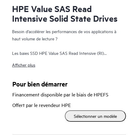
HPE Value SAS Read
Intensive Solid State Drives
Besoin d'accélérer les performances de vos applications à
haut volume de lecture ?
Les baies SSD HPE Value SAS Read Intensive (RI)
optimisent votre entreprise avec des taux de transfert de
Afficher plus
données 12 Gb plus rapides et une approche de tarif
équivalent par rapport aux baies SSD 6 Gb SATA
d'entreprise. Les baies SSD HPE Value SAS RI offrent des
Pour bien démarrer
fonctions d'entreprise à un prix abordable pour les
Financement disponible par le biais de HPEFS
applications nécessitant une performance élevée d'IOPS de
lecture aléatoires, et sont idéales pour la mémoire cache en
Offert par le revendeur HPE
lecture, les médias sociaux et les charges de travail des
Sélectionner un modèle
serveurs Web.
Les baies SSD HPE 12 Gb Value SAS RI transfèrent les