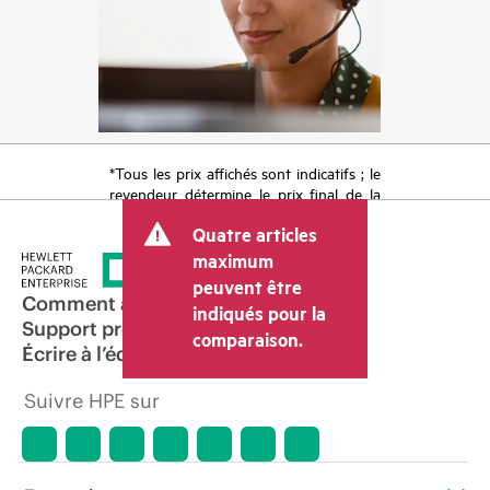
*Tous les prix affichés sont indicatifs ; le
revendeur détermine le prix final de la
transaction et peut inclure d’autres frais
Quatre articles
tels que la TVA ou les taxes sur la vente
et les frais d’expédition. Le prix de la
maximum
transaction déterminé par le revendeur
peuvent être
peut varier par rapport à d’autres
Comment acheter
indiqués pour la
revendeurs et au prix indicatif affiché.
Support produit
comparaison.
Les prix indicatifs peuvent inclure des
Écrire à l’équipe commerciale
offres promotionnelles limitées dans le
temps. HPE se réserve le droit d’ajuster
Suivre HPE sur
les prix à tout moment pour diverses
raisons, notamment, mais sans s’y limiter,
l’évolution des conditions du marché,
l’arrêt d’un produit, la disponibilité
restreinte d’un produit, la fin d’une