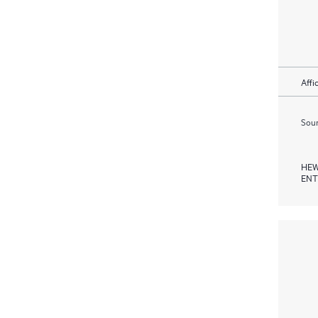
Affi
Soum
HEW
ENT