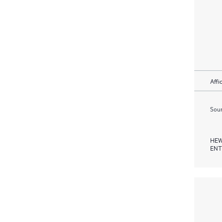
Affi
Soum
HEW
ENT