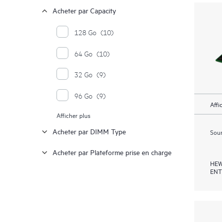
Acheter par Capacity
128 Go
(10)
64 Go
(10)
32 Go
(9)
96 Go
(9)
Affi
Afficher plus
16 Go
(8)
Acheter par DIMM Type
Soum
256 Go
(6)
Acheter par Plateforme prise en charge
HEW
ENT