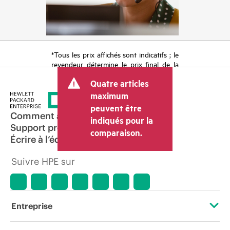
*Tous les prix affichés sont indicatifs ; le
revendeur détermine le prix final de la
transaction et peut inclure d’autres frais
Quatre articles
tels que la TVA ou les taxes sur la vente
et les frais d’expédition. Le prix de la
maximum
transaction déterminé par le revendeur
peuvent être
peut varier par rapport à d’autres
Comment acheter
indiqués pour la
revendeurs et au prix indicatif affiché.
Support produit
comparaison.
Les prix indicatifs peuvent inclure des
Écrire à l’équipe commerciale
offres promotionnelles limitées dans le
temps. HPE se réserve le droit d’ajuster
Suivre HPE sur
les prix à tout moment pour diverses
raisons, notamment, mais sans s’y limiter,
l’évolution des conditions du marché,
l’arrêt d’un produit, la disponibilité
restreinte d’un produit, la fin d’une
Entreprise
période de promotion et des erreurs
dans les publicités.