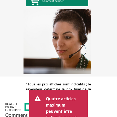
Comment acheter
*Tous les prix affichés sont indicatifs ; le
revendeur détermine le prix final de la
transaction et peut inclure d’autres frais
Quatre articles
tels que la TVA ou les taxes sur la vente
et les frais d’expédition. Le prix de la
maximum
transaction déterminé par le revendeur
peuvent être
peut varier par rapport à d’autres
Comment acheter