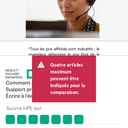
*Tous les prix affichés sont indicatifs ; le
revendeur détermine le prix final de la
transaction et peut inclure d’autres frais
Quatre articles
tels que la TVA ou les taxes sur la vente
et les frais d’expédition. Le prix de la
maximum
transaction déterminé par le revendeur
peuvent être
peut varier par rapport à d’autres
Comment acheter
indiqués pour la
revendeurs et au prix indicatif affiché.
Support produit
comparaison.
Les prix indicatifs peuvent inclure des
Écrire à l’équipe commerciale
offres promotionnelles limitées dans le
temps. HPE se réserve le droit d’ajuster
Suivre HPE sur
les prix à tout moment pour diverses
raisons, notamment, mais sans s’y limiter,
l’évolution des conditions du marché,
l’arrêt d’un produit, la disponibilité