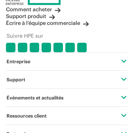
Comment acheter
Support produit
Écrire à l’équipe commerciale
Suivre HPE sur
Entreprise
À propos de HPE
Support
Accessibilité
Services d’assistance opérationnelle (OSS)
Événements et actualités
Carrières
Retour et recyclage de produits
Événements
Ressources client
Responsabilité d’entreprise
Support produit
HPE Discover
Nous contacter