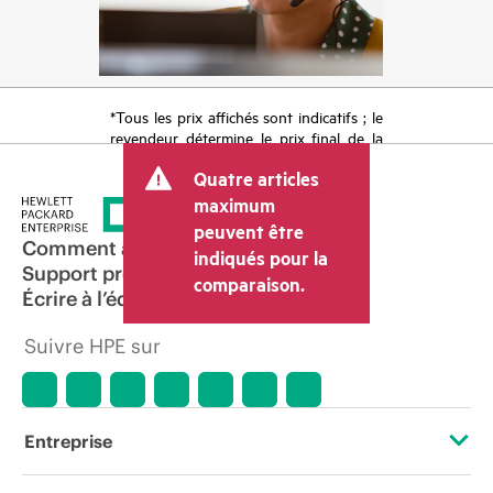
*Tous les prix affichés sont indicatifs ; le
revendeur détermine le prix final de la
transaction et peut inclure d’autres frais
Quatre articles
tels que la TVA ou les taxes sur la vente
et les frais d’expédition. Le prix de la
maximum
transaction déterminé par le revendeur
peuvent être
peut varier par rapport à d’autres
Comment acheter
indiqués pour la
revendeurs et au prix indicatif affiché.
Support produit
comparaison.
Les prix indicatifs peuvent inclure des
Écrire à l’équipe commerciale
offres promotionnelles limitées dans le
temps. HPE se réserve le droit d’ajuster
Suivre HPE sur
les prix à tout moment pour diverses
raisons, notamment, mais sans s’y limiter,
l’évolution des conditions du marché,
l’arrêt d’un produit, la disponibilité
restreinte d’un produit, la fin d’une
Entreprise
période de promotion et des erreurs
dans les publicités.