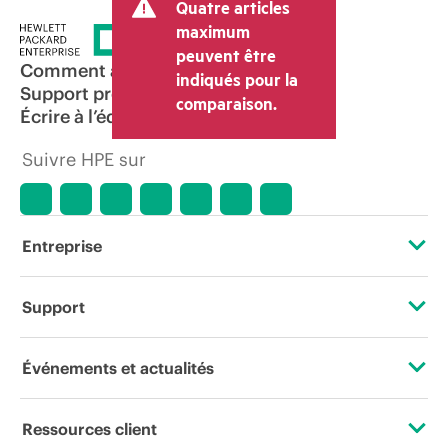
Quatre articles
tels que la TVA ou les taxes sur la vente
et les frais d’expédition. Le prix de la
maximum
transaction déterminé par le revendeur
peuvent être
peut varier par rapport à d’autres
Comment acheter
indiqués pour la
revendeurs et au prix indicatif affiché.
Support produit
comparaison.
Les prix indicatifs peuvent inclure des
Écrire à l’équipe commerciale
offres promotionnelles limitées dans le
temps. HPE se réserve le droit d’ajuster
Suivre HPE sur
les prix à tout moment pour diverses
raisons, notamment, mais sans s’y limiter,
l’évolution des conditions du marché,
l’arrêt d’un produit, la disponibilité
restreinte d’un produit, la fin d’une
Entreprise
période de promotion et des erreurs
dans les publicités.
À propos de HPE
Support
Accessibilité
Services d’assistance opérationnelle (OSS)
Événements et actualités
Carrières
Retour et recyclage de produits
Événements
Ressources client
Responsabilité d’entreprise