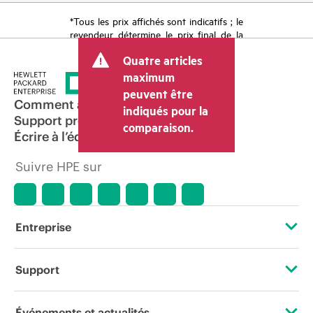
*Tous les prix affichés sont indicatifs ; le
revendeur détermine le prix final de la
transaction et peut inclure d’autres frais
Quatre articles
tels que la TVA ou les taxes sur la vente
et les frais d’expédition. Le prix de la
maximum
transaction déterminé par le revendeur
peuvent être
peut varier par rapport à d’autres
Comment acheter
indiqués pour la
revendeurs et au prix indicatif affiché.
Support produit
comparaison.
Les prix indicatifs peuvent inclure des
Écrire à l’équipe commerciale
offres promotionnelles limitées dans le
temps. HPE se réserve le droit d’ajuster
Suivre HPE sur
les prix à tout moment pour diverses
raisons, notamment, mais sans s’y limiter,
l’évolution des conditions du marché,
l’arrêt d’un produit, la disponibilité
restreinte d’un produit, la fin d’une
Entreprise
période de promotion et des erreurs
dans les publicités.
À propos de HPE
Support
Accessibilité
Services d’assistance opérationnelle (OSS)
Événements et actualités