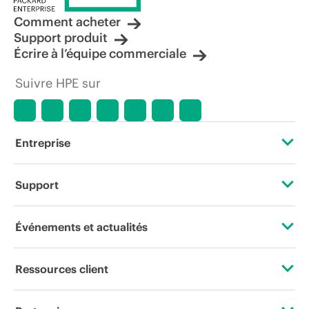
Comment acheter
Support produit
Écrire à l’équipe commerciale
Suivre HPE sur
Entreprise
À propos de HPE
Support
Accessibilité
Services d’assistance opérationnelle (OSS)
Événements et actualités
Carrières
Retour et recyclage de produits
Événements
Ressources client
Responsabilité d’entreprise
Support produit
HPE Discover
Nous contacter