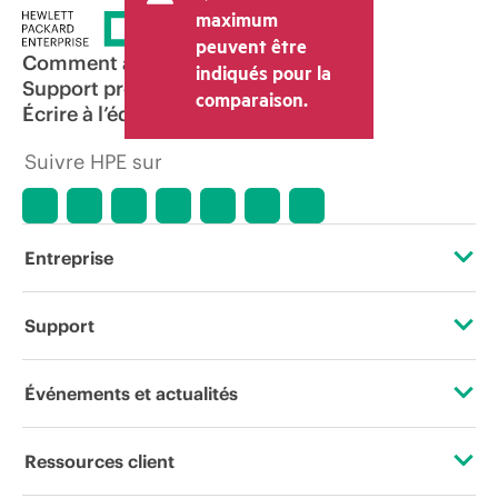
maximum
peuvent être
Comment acheter
indiqués pour la
Support produit
comparaison.
Écrire à l’équipe commerciale
Suivre HPE sur
Entreprise
À propos de HPE
Support
Accessibilité
Services d’assistance opérationnelle (OSS)
Événements et actualités
Carrières
Retour et recyclage de produits
Événements
Ressources client
Responsabilité d’entreprise
Support produit