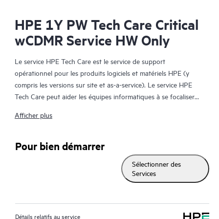
HPE 1Y PW Tech Care Critical
wCDMR Service HW Only
Le service HPE Tech Care est le service de support
opérationnel pour les produits logiciels et matériels HPE (y
compris les versions sur site et as-a-service). Le service HPE
Tech Care peut aider les équipes informatiques à se focaliser
sur le développement de leur activité en leur permettant de
Afficher plus
chercher proactivement de meilleures méthodes de travail,
plutôt que de gérer les problèmes en mode réactif.
Pour bien démarrer
Le service HPE Tech Care établit un accès direct à des
Sélectionner des
spécialistes produit et fournit des conseils techniques généraux,
Services
qui aideront les Clients à réduire les risques et à trouver des
méthodes de travail plus efficaces. Les Clients du service HPE
Tech Care peuvent accéder au support via différents canaux :
téléphone, infrastructure de messagerie instantanée en temps
Détails relatifs au service