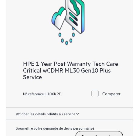
les différents produits installés dans leur environnement et en
comprenant comment ces produits interagissent ensemble. Les
nouveaux outils en libre-service permettent aux Clients
d’effectuer certaines activités sans avoir à ouvrir un incident de
support, tout en fournissant un portail de ressources de
connaissances dûment sélectionnées. Le service HPE Tech Care
donne accès à des ressources HPE qui favoriseront l’excellence
opérationnelle et l’optimisation des performances de la
HPE 1 Year Post Warranty Tech Care
périphérie au cloud.
Critical wCDMR ML30 Gen10 Plus
Service
Comparer
N° référence H10XKPE
Afficher les détails relatifs au service
Soumettre votre demande de devis personnalisé