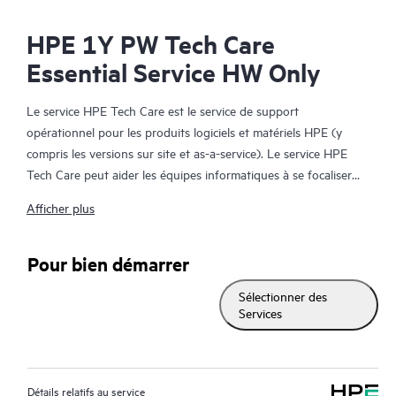
HPE 1Y PW Tech Care
Essential Service HW Only
Le service HPE Tech Care est le service de support
opérationnel pour les produits logiciels et matériels HPE (y
compris les versions sur site et as-a-service). Le service HPE
Tech Care peut aider les équipes informatiques à se focaliser
sur le développement de leur activité en leur permettant de
Afficher plus
chercher proactivement de meilleures méthodes de travail,
plutôt que de gérer les problèmes en mode réactif.
Pour bien démarrer
Le service HPE Tech Care établit un accès direct à des
Sélectionner des
spécialistes produit et fournit des conseils techniques généraux,
Services
qui aideront les Clients à réduire les risques et à trouver des
méthodes de travail plus efficaces. Les Clients du service HPE
Tech Care peuvent accéder au support via différents canaux :
téléphone, infrastructure de messagerie instantanée en temps
Détails relatifs au service