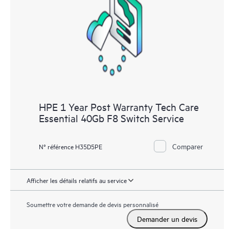
les différents produits installés dans leur environnement et en
comprenant comment ces produits interagissent ensemble. Les
nouveaux outils en libre-service permettent aux Clients
d’effectuer certaines activités sans avoir à ouvrir un incident de
support, tout en fournissant un portail de ressources de
connaissances dûment sélectionnées. Le service HPE Tech Care
donne accès à des ressources HPE qui favoriseront l’excellence
opérationnelle et l’optimisation des performances de la
HPE 1 Year Post Warranty Tech Care
périphérie au cloud.
Essential 40Gb F8 Switch Service
Comparer
N° référence H35D5PE
Afficher les détails relatifs au service
Soumettre votre demande de devis personnalisé
Demander un devis