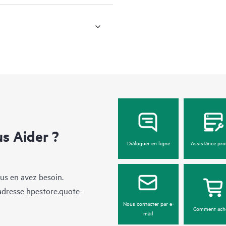
 Aider ?
Dialoguer en ligne
Assistance pro
us en avez besoin.
’adresse
hpestore.quote-
Nous contacter par e-
Comment ach
mail