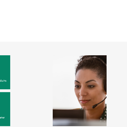
duits
eter