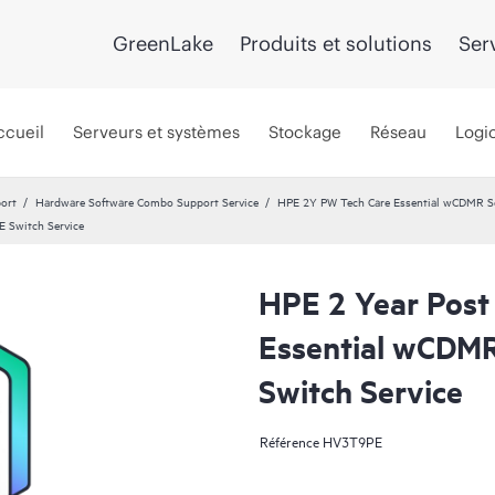
GreenLake
Produits et solutions
Ser
ccueil
Serveurs et systèmes
Stockage
Réseau
Logic
port
Hardware Software Combo Support Service
HPE 2Y PW Tech Care Essential wCDMR S
 Switch Service
HPE 2 Year Post
Essential wCDM
Switch Service
Référence
HV3T9PE