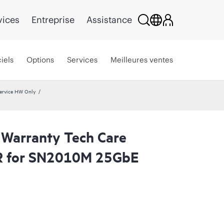
vices
Entreprise
Assistance
iels
Options
Services
Meilleures ventes
ervice HW Only
 Warranty Tech Care
R for SN2010M 25GbE