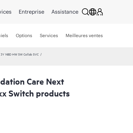
vices
Entreprise
Assistance
iels
Options
Services
Meilleures ventes
e 3Y NBD HW SW Collab SVC
dation Care Next
xx Switch products