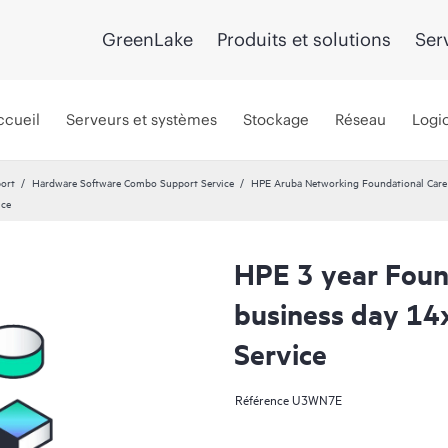
GreenLake
Produits et solutions
Ser
ccueil
Serveurs et systèmes
Stockage
Réseau
Logic
port
Hardware Software Combo Support Service
HPE Aruba Networking Foundational Car
ice
HPE 3 year Foun
business day 14
Service
Référence
U3WN7E