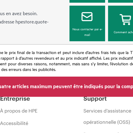
us en avez besoin.
’adresse
hpestore.quote-
Nous contacter par e-
Comment ach
mail
e le prix final de la transaction et peut inclure d’autres frais tels que la 
apport à d’autres revendeurs et au prix indicatif affiché. Les prix indicat
nt pour diverses raisons, notamment, mais sans s’y limiter, l’évolution de
 des erreurs dans les publicités.
atre articles maximum peuvent être indiqués pour la comp
Entreprise
Support
À propos de HPE
Services d’assistance
opérationnelle (OSS)
Accessibilité