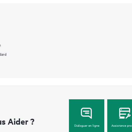
t
dard
 Aider ?
Dialoguer en ligne
Assistance pro