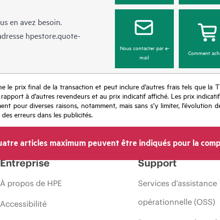
us en avez besoin.
’adresse
hpestore.quote-
Nous contacter par e-
Comment ach
mail
e le prix final de la transaction et peut inclure d’autres frais tels que la 
apport à d’autres revendeurs et au prix indicatif affiché. Les prix indicat
nt pour diverses raisons, notamment, mais sans s’y limiter, l’évolution de
 des erreurs dans les publicités.
atre articles maximum peuvent être indiqués pour la comp
Entreprise
Support
À propos de HPE
Services d’assistance
opérationnelle (OSS)
Accessibilité