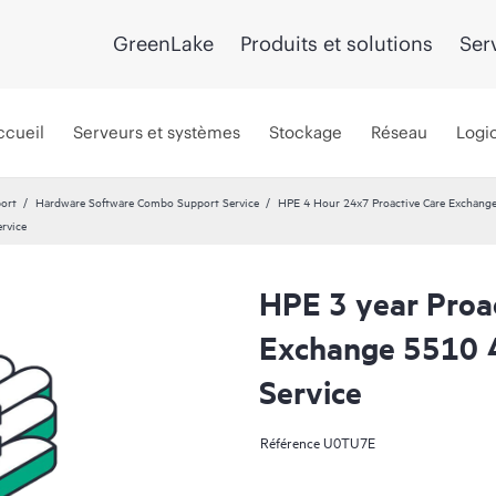
GreenLake
Produits et solutions
Ser
ccueil
Serveurs et systèmes
Stockage
Réseau
Logic
port
Hardware Software Combo Support Service
HPE 4 Hour 24x7 Proactive Care Exchange 
rvice
HPE 3 year Proa
Exchange 5510 
Service
Référence
U0TU7E